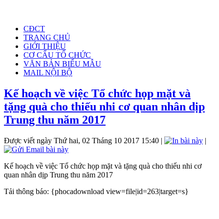
CĐCT
TRANG CHỦ
GIỚI THIỆU
CƠ CẤU TỔ CHỨC
VĂN BẢN BIỂU MẪU
MAIL NỘI BỘ
Kế hoạch về việc Tổ chức họp mặt và
tặng quà cho thiếu nhi cơ quan nhân dịp
Trung thu năm 2017
Được viết ngày Thứ hai, 02 Tháng 10 2017 15:40
|
|
Kế hoạch về việc Tổ chức họp mặt và tặng quà cho thiếu nhi cơ
quan nhân dịp Trung thu năm 2017
Tải thông báo: {phocadownload view=file|id=263|target=s}