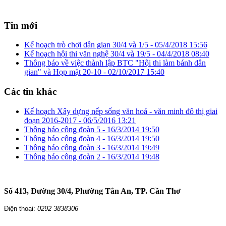
Tin mới
Kế hoạch trò chơi dân gian 30/4 và 1/5 -
05/4/2018 15:56
Kế hoạch hội thi văn nghệ 30/4 và 19/5 -
04/4/2018 08:40
Thông báo về việc thành lập BTC "Hội thi làm bánh dân
gian" và Họp mặt 20-10 -
02/10/2017 15:40
Các tin khác
Kế hoạch Xây dựng nếp sống văn hoá - văn minh đô thị giai
đoạn 2016-2017 -
06/5/2016 13:21
Thông báo công đoàn 5 -
16/3/2014 19:50
Thông báo công đoàn 4 -
16/3/2014 19:50
Thông báo công đoàn 3 -
16/3/2014 19:49
Thông báo công đoàn 2 -
16/3/2014 19:48
TRƯỜNG CAO ĐẲNG CẦN THƠ
Số 413, Đường 30/4, Phường Tân An, TP. Cần Thơ
Điện thoại:
0292 3838306