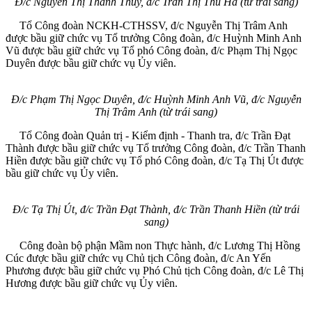
Đ/c Nguyễn Thị Thanh Thủy, đ/c Trần Thị Thu Hà (từ trái sang)
Tổ Công đoàn NCKH-CTHSSV, đ/c Nguyễn Thị Trâm Anh
được bầu giữ chức vụ Tổ trưởng Công đoàn, đ/c Huỳnh Minh Anh
Vũ được bầu giữ chức vụ Tổ phó Công đoàn, đ/c Phạm Thị Ngọc
Duyên được bầu giữ chức vụ Ủy viên.
Đ/c Phạm Thị Ngọc Duyên, đ/c Huỳnh Minh Anh Vũ, đ/c Nguyễn
Thị Trâm Anh (từ trái sang)
Tổ Công đoàn Quản trị - Kiểm định - Thanh tra, đ/c Trần Đạt
Thành được bầu giữ chức vụ Tổ trưởng Công đoàn, đ/c Trần Thanh
Hiền được bầu giữ chức vụ Tổ phó Công đoàn, đ/c Tạ Thị Út được
bầu giữ chức vụ Ủy viên.
Đ/c Tạ Thị Út, đ/c Trần Đạt Thành, đ/c Trần Thanh Hiền (từ trái
sang)
Công đoàn bộ phận Mầm non Thực hành, đ/c Lương Thị Hồng
Cúc được bầu giữ chức vụ Chủ tịch Công đoàn, đ/c An Yến
Phương được bầu giữ chức vụ Phó Chủ tịch Công đoàn, đ/c Lê Thị
Hương được bầu giữ chức vụ Ủy viên.