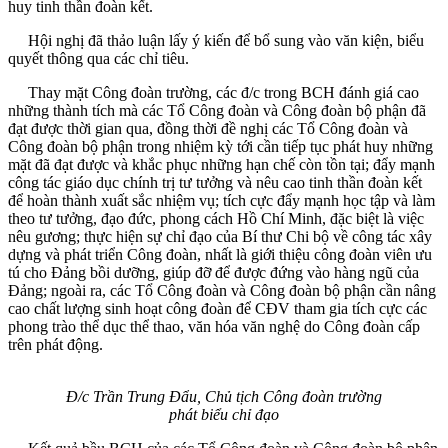
huy tinh thần đoàn kết.
Hội nghị đã thảo luận lấy ý kiến để bổ sung vào văn kiện, biểu
quyết thông qua các chỉ tiêu.
Thay mặt Công đoàn trường, các đ/c trong BCH đánh giá cao
những thành tích mà các Tổ Công đoàn và Công đoàn bộ phận đã
đạt được thời gian qua, đồng thời đề nghị các Tổ Công đoàn và
Công đoàn bộ phận trong nhiệm kỳ tới cần tiếp tục phát huy những
mặt đã đạt được và khắc phục những hạn chế còn tồn tại; đẩy mạnh
công tác giáo dục chính trị tư tưởng và nêu cao tinh thần đoàn kết
để hoàn thành xuất sắc nhiệm vụ; tích cực đẩy mạnh học tập và làm
theo tư tưởng, đạo đức, phong cách Hồ Chí Minh, đặc biệt là việc
nêu gương; thực hiện sự chỉ đạo của Bí thư Chi bộ về công tác xây
dựng và phát triển Công đoàn, nhất là giới thiệu công đoàn viên ưu
tú cho Đảng bồi dưỡng, giúp đỡ để được đứng vào hàng ngũ của
Đảng; ngoài ra, các Tổ Công đoàn và Công đoàn bộ phận cần nâng
cao chất lượng sinh hoạt công đoàn để CĐV tham gia tích cực các
phong trào thể dục thể thao, văn hóa văn nghệ do Công đoàn cấp
trên phát động.
Đ/c Trần Trung Đẩu, Chủ tịch Công đoàn trường
phát biểu chỉ đạo