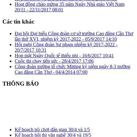
Hoạt động chào mừng 35 năm Ngày Nhà giáo Việt Nam
20/11 -
22/11/2017 08:01
Các tin khác
Đại hội Đại biểu Công đoàn cơ sở trường Cao đẳng Cần Thơ
lần thứ XVI, nhiệm kỳ 2017-2022 -
05/9/2017 14:10
Hội nghị Công đoàn Sư phạm nhiệm kỳ 2017-2022 -
20/7/2017 10:31
Họp mặt Ngày Quốc tế thiếu nhi -
16/6/2017 10:41
Cuộc thi chạy tiếp sức -
28/4/2017 17:06
Công đoàn trường tổ chức Mitting kỷ niệm ngày 8-3 trường
Cao đẳng Cần Thơ -
04/4/2014 07:00
THÔNG BÁO
Kế hoạch trò chơi dân gian 30/4 và 1/5
Kế hoạch hội thi văn nghệ 30/4 và 19/5