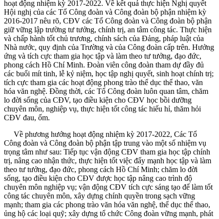
hoạt động nhiệm kỳ 2017-2022. Về kết quả thực hiện Nghị quyết
Hội nghị của các Tổ Công đoàn và Công đoàn bộ phận nhiệm kỳ
2016-2017 nêu rõ, CĐV các Tổ Công đoàn và Công đoàn bộ phận
giữ vững lập trường tư tưởng, chính trị, an tâm công tác. Thực hiện
và chấp hành tốt chủ trương, chính sách của Đảng, pháp luật của
Nhà nước, quy định của Trường và của Công đoàn cấp trên. Hưởng
ứng và tích cực tham gia học tập và làm theo tư tưởng, đạo đức,
phong cách Hồ Chí Minh. Đoàn viên công đoàn tham dự đầy đủ
các buổi mít tinh, lễ kỷ niệm, học tập nghị quyết, sinh hoạt chính trị;
tích cực tham gia các hoạt động phong trào thể dục thể thao, văn
hóa văn nghệ. Đồng thời, các Tổ Công đoàn luôn quan tâm, chăm
lo đời sống của CĐV, tạo điều kiện cho CĐV học bồi dưỡng
chuyên môn, nghiệp vụ, thực hiện tốt công tác hiếu hỉ, thăm hỏi
CĐV đau, ốm.
Về phương hướng hoạt động nhiệm kỳ 2017-2022, Các Tổ
Công đoàn và Công đoàn bộ phận tập trung vào một số nhiệm vụ
trọng tâm như sau: Tiếp tục vận động CĐV tham gia học tập chính
trị, nâng cao nhận thức, thực hiện tốt việc đẩy mạnh học tập và làm
theo tư tưởng, đạo đức, phong cách Hồ Chí Minh; chăm lo đời
sống, tạo điều kiện cho CĐV được học tập nâng cao trình độ
chuyên môn nghiệp vụ; vận động CĐV tích cực sáng tạo để làm tốt
công tác chuyên môn, xây dựng chính quyền trong sạch vững
mạnh; tham gia các phong trào văn hóa văn nghệ, thể dục thể thao,
ủng hộ các loại quỹ; xây dựng tổ chức Công đoàn vững mạnh, phát