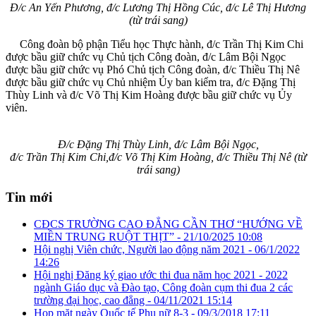
Đ/c An Yến Phương, đ/c Lương Thị Hồng Cúc, đ/c Lê Thị Hương
(từ trái sang)
Công đoàn bộ phận Tiểu học Thực hành, đ/c Trần Thị Kim Chi
được bầu giữ chức vụ Chủ tịch Công đoàn, đ/c Lâm Bội Ngọc
được bầu giữ chức vụ Phó Chủ tịch Công đoàn, đ/c Thiều Thị Nê
được bầu giữ chức vụ Chủ nhiệm Ủy ban kiểm tra, đ/c Đặng Thị
Thùy Linh và đ/c Võ Thị Kim Hoàng được bầu giữ chức vụ Ủy
viên.
Đ/c Đặng Thị Thùy Linh, đ/c Lâm Bội Ngọc,
đ/c Trần Thị Kim Chi,đ/c Võ Thị Kim Hoàng, đ/c Thiều Thị Nê (từ
trái sang)
Tin mới
CĐCS TRƯỜNG CAO ĐẲNG CẦN THƠ “HƯỚNG VỀ
MIỀN TRUNG RUỘT THỊT” -
21/10/2025 10:08
Hội nghị Viên chức, Người lao động năm 2021 -
06/1/2022
14:26
Hội nghị Đăng ký giao ước thi đua năm học 2021 - 2022
ngành Giáo dục và Đào tạo, Công đoàn cụm thi đua 2 các
trường đại học, cao đẳng -
04/11/2021 15:14
Họp mặt ngày Quốc tế Phụ nữ 8-3 -
09/3/2018 17:11