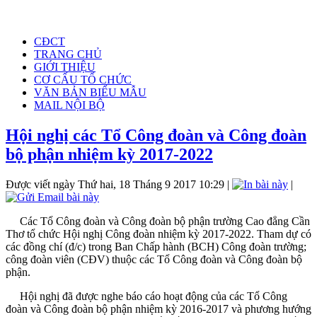
CĐCT
TRANG CHỦ
GIỚI THIỆU
CƠ CẤU TỔ CHỨC
VĂN BẢN BIỂU MẪU
MAIL NỘI BỘ
Hội nghị các Tổ Công đoàn và Công đoàn
bộ phận nhiệm kỳ 2017-2022
Được viết ngày Thứ hai, 18 Tháng 9 2017 10:29
|
|
Các Tổ Công đoàn và Công đoàn bộ phận trường Cao đẳng Cần
Thơ tổ chức Hội nghị Công đoàn nhiệm kỳ 2017-2022. Tham dự có
các đồng chí (đ/c) trong Ban Chấp hành (BCH) Công đoàn trường;
công đoàn viên (CĐV) thuộc các Tổ Công đoàn và Công đoàn bộ
phận.
Hội nghị đã được nghe báo cáo hoạt động của các Tổ Công
đoàn và Công đoàn bộ phận nhiệm kỳ 2016-2017 và phương hướng