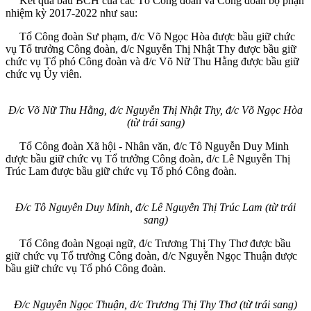
Kết quả bầu BCH của các Tổ Công đoàn và Công đoàn bộ phận
nhiệm kỳ 2017-2022 như sau:
Tổ Công đoàn Sư phạm, đ/c Võ Ngọc Hòa được bầu giữ chức
vụ Tổ trưởng Công đoàn, đ/c Nguyễn Thị Nhật Thy được bầu giữ
chức vụ Tổ phó Công đoàn và đ/c Võ Nữ Thu Hằng được bầu giữ
chức vụ Ủy viên.
Đ/c Võ Nữ Thu Hằng, đ/c Nguyễn Thị Nhật Thy, đ/c Võ Ngọc Hòa
(từ trái sang)
Tổ Công đoàn Xã hội - Nhân văn, đ/c Tô Nguyễn Duy Minh
được bầu giữ chức vụ Tổ trưởng Công đoàn, đ/c Lê Nguyễn Thị
Trúc Lam được bầu giữ chức vụ Tổ phó Công đoàn.
Đ/c Tô Nguyễn Duy Minh, đ/c Lê Nguyễn Thị Trúc Lam (từ trái
sang)
Tổ Công đoàn Ngoại ngữ, đ/c Trương Thị Thy Thơ được bầu
giữ chức vụ Tổ trưởng Công đoàn, đ/c Nguyễn Ngọc Thuận được
bầu giữ chức vụ Tổ phó Công đoàn.
Đ/c Nguyễn Ngọc Thuận, đ/c Trương Thị Thy Thơ (từ trái sang)