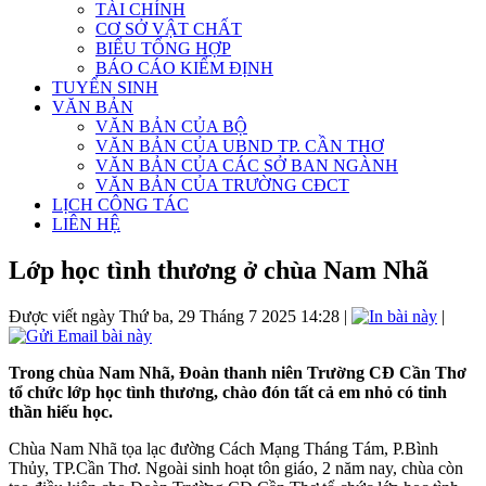
TÀI CHÍNH
CƠ SỞ VẬT CHẤT
BIỂU TỔNG HỢP
BÁO CÁO KIỂM ĐỊNH
TUYỂN SINH
VĂN BẢN
VĂN BẢN CỦA BỘ
VĂN BẢN CỦA UBND TP. CẦN THƠ
VĂN BẢN CỦA CÁC SỞ BAN NGÀNH
VĂN BẢN CỦA TRƯỜNG CĐCT
LỊCH CÔNG TÁC
LIÊN HỆ
Lớp học tình thương ở chùa Nam Nhã
Được viết ngày Thứ ba, 29 Tháng 7 2025 14:28
|
|
Trong chùa Nam Nhã, Đoàn thanh niên Trường CĐ Cần Thơ
tổ chức lớp học tình thương, chào đón tất cả em nhỏ có tinh
thần hiếu học.
Chùa Nam Nhã tọa lạc đường Cách Mạng Tháng Tám, P.Bình
Thủy, TP.Cần Thơ. Ngoài sinh hoạt tôn giáo, 2 năm nay, chùa còn