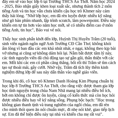
đây em sẽ vào học lớp 6 tại Trường THCS An Thới. Năm học 2024
- 2025, Bảo nhận giấy khen loại xuất sắc, nhưng thành tích 2 môn
tiếng Anh và tin học vẫn chưa khiến cậu học trò Khmer này cảm
thấy hài lòng. "Nhờ lớp học, em đã rèn luyện được nhiều kỹ năng
như gõ bàn phím nhanh, lập trình scratch, làm powerpoint. Điều này
khiến em tự tin hơn vào năm học mới, sẽ có nhiều điểm cao ở môn
tiếng Anh, tin học", Bảo vui vẻ nói.
Thấy học sinh phấn khởi đến lớp, Huỳnh Thị Huyền Trâm (20 tuổi),
sinh viên ngành ngôn ngữ Anh Trường CĐ Cần Thơ, không khỏi
ấm lòng vì ban đầu các em khá nhút nhát, e ngại, không theo kịp bài
vở nhưng ai cũng sợ không dám hỏi lại. Nắm bắt được tâm lý này,
các tình nguyện viên đã chủ động tạo sự gần gũi, thân thiện với các
em. Mỗi khi các em có phần căng thẳng, bối rối thì Trâm sẽ tìm cách
tạo sự thoải mái, gây cười. Nhờ vậy, Trâm đã tích lũy thêm kinh
nghiệm đứng lớp để sau này dấn thân vào nghề giáo viên.
Trong khi đó, cô học trò Khmer Danh Hoàng Kim Phụng chuẩn bị
học lớp 8 Trường THCS An Thới, cho rằng việc được tham gia lớp
học tình nguyện trong chùa Nam Nhã mang lại nhiều điều bổ ích,
bởi em không chỉ được ôn luyện, củng cố kiến thức mà còn học hỏi
được nhiều điều hay về kỹ năng sống. Phụng bộc bạch: "Học trong
không gian thanh tịnh và trang nghiêm của ngôi chùa, em đã rèn
cho mình thói quen ăn nói chuẩn mực, đi nhẹ nói khẽ, giao tiếp lịch
sự. Em đã thể hiện điều này tại nhà và khiến cha mẹ rất vui".