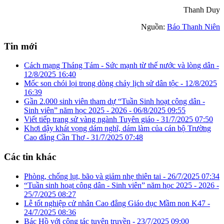
Thanh Duy
Nguồn:
Báo Thanh Niên
Tin mới
Cách mạng Tháng Tám - Sức mạnh từ thế nước và lòng dân -
12/8/2025 16:40
Mốc son chói lọi trong dòng chảy lịch sử dân tộc -
12/8/2025
16:39
Gần 2.000 sinh viên tham dự “Tuần Sinh hoạt công dân -
Sinh viên” năm học 2025 - 2026 -
06/8/2025 09:55
Viết tiếp trang sử vàng ngành Tuyên giáo -
31/7/2025 07:50
Khơi dậy khát vọng dám nghĩ, dám làm của cán bộ Trường
Cao đẳng Cần Thơ -
31/7/2025 07:48
Các tin khác
Phòng, chống lụt, bão và giảm nhẹ thiên tai -
26/7/2025 07:34
“Tuần sinh hoạt công dân - Sinh viên” năm học 2025 - 2026 -
25/7/2025 08:27
Lễ tốt nghiệp cử nhân Cao đẳng Giáo dục Mầm non K47 -
24/7/2025 08:36
Bác Hồ với công tác tuyên truyền -
23/7/2025 09:00