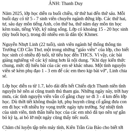
ẢNH: Thanh Duy
Năm 2025, lớp học diễn ra buổi chiều, từ thứ hai đến thứ sáu. Mỗi
buổi dạy có từ 5 - 7 sinh viên chuyên ngành đứng lớp. Các thứ hai,
tư, sáu dạy môn tiếng Anh, còn thứ ba, thứ năm dạy môn tin học
kèm toán, tiếng Việt, kỹ năng sống. Lớp có khoảng 15 - 20 học sinh
(tùy buổi học), trong đó nhiều em là dân tộc Khmer.
Nguyễn Nhựt Linh (22 tuổi), sinh viên ngành hệ thống thông tin
Trường CĐ Cần Thơ, một trong những "giáo viên" của lớp, cho biết
học sinh có nhiều độ tuổi, từ tiểu học đến THCS. Vì vậy, các bài
giảng nghiêng về các kỹ năng hơn là nội dung. "Khi dạy kiến thức
chung, mức độ hiểu bài của các em sẽ khác nhau. Một tình nguyện
viên sẽ kèm phụ đạo 1 - 3 em để các em theo kịp bài vở", Linh chia
sẻ.
Lớp học diễn ra từ 1.7, kéo dài đến hết Chiến dịch Thanh niên tình
nguyện hè nên ai cũng tranh thủ tham gia. Những ngày này, trời hay
mưa, các tình nguyện viên vẫn cố gắng chạy xe đi 3 - 4 km đến lớp
học. Dù thời tiết không thuận lợi, phụ huynh cũng cố gắng đưa con
em đi học với nhiều hy vọng trước ngày tựu trường. Sự nhiệt tình
của sinh viên, tinh thần hiếu học của các em nhỏ đã tạo nên sự gắn
bó kỳ lạ, ai bỏ lỡ một ngày cũng thấy tiếc nuối.
Chăm chỉ luyện tập trên máy tính, Kiên Trần Gia Bảo cho biết tới