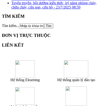
Tuyên truyền, bồi dưỡng kiến thức, kỹ năng phòng cháy,
chữa cháy, cứu nạn, cứu hộ -
23/7/2025 08:59
TÌM KIẾM
Tìm kiếm...
ĐƠN VỊ TRỰC THUỘC
LIÊN KẾT
Hệ thống Elearning
Hệ thống quản lý đào tạo