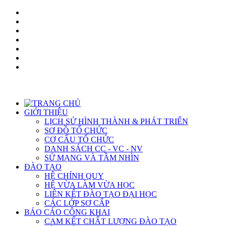
GIỚI THIỆU
LỊCH SỬ HÌNH THÀNH & PHÁT TRIỂN
SƠ ĐỒ TỔ CHỨC
CƠ CẤU TỔ CHỨC
DANH SÁCH CC - VC - NV
SỨ MẠNG VÀ TẦM NHÌN
ĐÀO TẠO
HỆ CHÍNH QUY
HỆ VỪA LÀM VỪA HỌC
LIÊN KẾT ĐÀO TẠO ĐẠI HỌC
CÁC LỚP SƠ CẤP
BÁO CÁO CÔNG KHAI
CAM KẾT CHẤT LƯỢNG ĐÀO TẠO