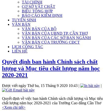
TÀI CHÍNH
CƠ SỞ VẬT CHẤT
BIỂU TỔNG HỢP
BÁO CÁO KIỂM ĐỊNH
TUYỂN SINH
VĂN BẢN
VĂN BẢN CỦA BỘ
VĂN BẢN CỦA UBND TP. CẦN THƠ
VĂN BẢN CỦA CÁC SỞ BAN NGÀNH
VĂN BẢN CỦA TRƯỜNG CĐCT
LỊCH CÔNG TÁC
LIÊN HỆ
Quyết định ban hành Chính sách chất
lượng và Mục tiêu chất lượng năm học
2020-2021
Được viết ngày Thứ ba, 15 Tháng 9 2020 10:43
|
|
Quyết định về việc ban hành Chính sách chất lượng và Mục tiêu
chất lượng năm học 2020-2021 của Trường Cao đẳng Cần Thơ
<Xem chi tiết>