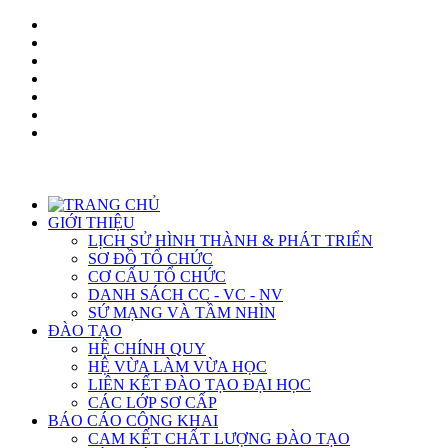
GIỚI THIỆU
LỊCH SỬ HÌNH THÀNH & PHÁT TRIỂN
SƠ ĐỒ TỔ CHỨC
CƠ CẤU TỔ CHỨC
DANH SÁCH CC - VC - NV
SỨ MẠNG VÀ TẦM NHÌN
ĐÀO TẠO
HỆ CHÍNH QUY
HỆ VỪA LÀM VỪA HỌC
LIÊN KẾT ĐÀO TẠO ĐẠI HỌC
CÁC LỚP SƠ CẤP
BÁO CÁO CÔNG KHAI
CAM KẾT CHẤT LƯỢNG ĐÀO TẠO