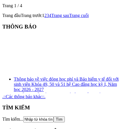
Trang 1 / 4
Trang đầu
Trang trước
1
2
3
4
Trang sau
Trang cuối
THÔNG BÁO
Thông báo về việc đóng học phí và Bảo hiểm y tế đối với
sinh viên Khóa 49, 50 và 51 hệ Cao đẳng học kỳ I, Năm
học 2026 - 2027
Quyết định về mức thu học phí hệ cao đẳng chính quy
.::Các thông báo khác::.
(ngành đào tạo nghề) năm học 2026 - 2027
Kế hoạch tuyên truyền, phổ biến, giáo dục pháp luật về
TÌM KIẾM
phòng, chống tham nhũng, tiêu cực năm 2026
Kế hoạch tổ chức rà soát xung đột lợi ích năm 2026
Tìm kiếm...
Thông báo Kết quả xét thăng hạng chức danh nghề nghiệp
đối với giảng viên giáo dục nghề nghiệp từ hạng III lên