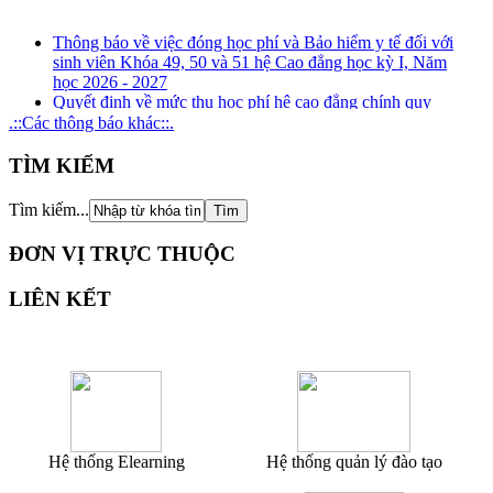
Thông báo về việc đóng học phí và Bảo hiểm y tế đối với
sinh viên Khóa 49, 50 và 51 hệ Cao đẳng học kỳ I, Năm
học 2026 - 2027
Quyết định về mức thu học phí hệ cao đẳng chính quy
(ngành đào tạo nghề) năm học 2026 - 2027
.::Các thông báo khác::.
Kế hoạch tuyên truyền, phổ biến, giáo dục pháp luật về
phòng, chống tham nhũng, tiêu cực năm 2026
TÌM KIẾM
Kế hoạch tổ chức rà soát xung đột lợi ích năm 2026
Thông báo Kết quả xét thăng hạng chức danh nghề nghiệp
Tìm kiếm...
đối với giảng viên giáo dục nghề nghiệp từ hạng III lên
hạng II và tương đương
ĐƠN VỊ TRỰC THUỘC
LIÊN KẾT
Hệ thống Elearning
Hệ thống quản lý đào tạo