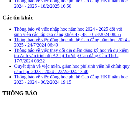
Thông báo về việc đóng học phí hệ Cao đẳng HKII năm học
2024 - 2025 -
18/2/2025 16:50
Các tin khác
Thông báo về việc nhập học năm học 2024 - 2025 đối với
sinh viên các lớp cao đẳng khóa 47, 48 -
01/8/2024 08:55
Thông báo về việc đóng học phí hệ Cao đẳng năm học 2024 -
2025 -
24/7/2024 06:49
Thông báo về việc thay đổi địa điểm đăng ký học và dự kiểm
tra Anh văn trình độ A2 tại Trường Cao đẳng Cần Thơ -
17/7/2024 08:32
Quyết định về việc miễn, giảm học phí sinh viên hệ chính quy
năm học 2023 - 2024 -
22/2/2024 13:40
Thông báo về việc đóng học phí hệ Cao đẳng HKII năm học
2023 - 2024 -
06/2/2024 19:15
THÔNG BÁO