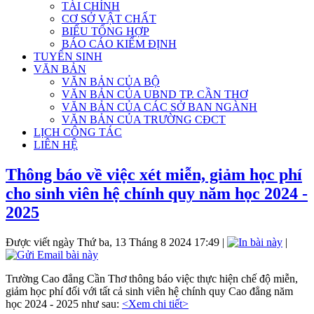
TÀI CHÍNH
CƠ SỞ VẬT CHẤT
BIỂU TỔNG HỢP
BÁO CÁO KIỂM ĐỊNH
TUYỂN SINH
VĂN BẢN
VĂN BẢN CỦA BỘ
VĂN BẢN CỦA UBND TP. CẦN THƠ
VĂN BẢN CỦA CÁC SỞ BAN NGÀNH
VĂN BẢN CỦA TRƯỜNG CĐCT
LỊCH CÔNG TÁC
LIÊN HỆ
Thông báo về việc xét miễn, giảm học phí
cho sinh viên hệ chính quy năm học 2024 -
2025
Được viết ngày Thứ ba, 13 Tháng 8 2024 17:49
|
|
Trường Cao đẳng Cần Thơ thông báo việc thực hiện chế độ miễn,
giảm học phí đối với tất cả sinh viên hệ chính quy Cao đẳng năm
học 2024 - 2025 như sau:
<Xem chi tiết>