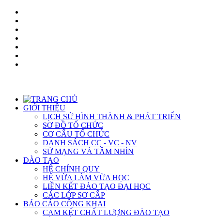
GIỚI THIỆU
LỊCH SỬ HÌNH THÀNH & PHÁT TRIỂN
SƠ ĐỒ TỔ CHỨC
CƠ CẤU TỔ CHỨC
DANH SÁCH CC - VC - NV
SỨ MẠNG VÀ TẦM NHÌN
ĐÀO TẠO
HỆ CHÍNH QUY
HỆ VỪA LÀM VỪA HỌC
LIÊN KẾT ĐÀO TẠO ĐẠI HỌC
CÁC LỚP SƠ CẤP
BÁO CÁO CÔNG KHAI
CAM KẾT CHẤT LƯỢNG ĐÀO TẠO