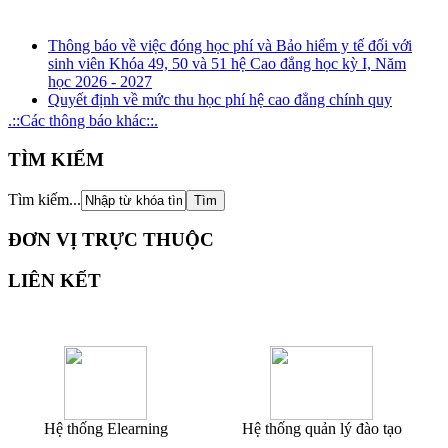
Thông báo về việc đóng học phí và Bảo hiểm y tế đối với
sinh viên Khóa 49, 50 và 51 hệ Cao đẳng học kỳ I, Năm
học 2026 - 2027
Quyết định về mức thu học phí hệ cao đẳng chính quy
(ngành đào tạo nghề) năm học 2026 - 2027
.::Các thông báo khác::.
Kế hoạch tuyên truyền, phổ biến, giáo dục pháp luật về
phòng, chống tham nhũng, tiêu cực năm 2026
TÌM KIẾM
Kế hoạch tổ chức rà soát xung đột lợi ích năm 2026
Thông báo Kết quả xét thăng hạng chức danh nghề nghiệp
Tìm kiếm...
đối với giảng viên giáo dục nghề nghiệp từ hạng III lên
hạng II và tương đương
ĐƠN VỊ TRỰC THUỘC
LIÊN KẾT
Hệ thống Elearning
Hệ thống quản lý đào tạo