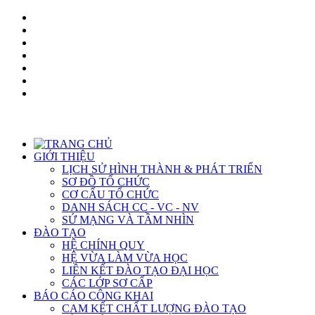
GIỚI THIỆU
LỊCH SỬ HÌNH THÀNH & PHÁT TRIỂN
SƠ ĐỒ TỔ CHỨC
CƠ CẤU TỔ CHỨC
DANH SÁCH CC - VC - NV
SỨ MẠNG VÀ TẦM NHÌN
ĐÀO TẠO
HỆ CHÍNH QUY
HỆ VỪA LÀM VỪA HỌC
LIÊN KẾT ĐÀO TẠO ĐẠI HỌC
CÁC LỚP SƠ CẤP
BÁO CÁO CÔNG KHAI
CAM KẾT CHẤT LƯỢNG ĐÀO TẠO