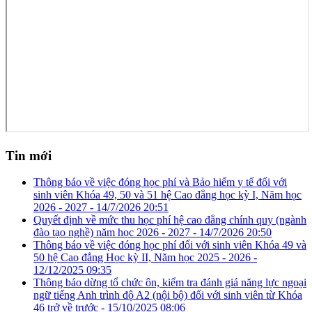
Tin mới
Thông báo về việc đóng học phí và Bảo hiểm y tế đối với
sinh viên Khóa 49, 50 và 51 hệ Cao đẳng học kỳ I, Năm học
2026 - 2027 -
14/7/2026 20:51
Quyết định về mức thu học phí hệ cao đẳng chính quy (ngành
đào tạo nghề) năm học 2026 - 2027 -
14/7/2026 20:50
Thông báo về việc đóng học phí đối với sinh viên Khóa 49 và
50 hệ Cao đẳng Học kỳ II, Năm học 2025 - 2026 -
12/12/2025 09:35
Thông báo dừng tổ chức ôn, kiểm tra đánh giá năng lực ngoại
ngữ tiếng Anh trình độ A2 (nội bộ) đối với sinh viên từ Khóa
46 trở về trước -
15/10/2025 08:06