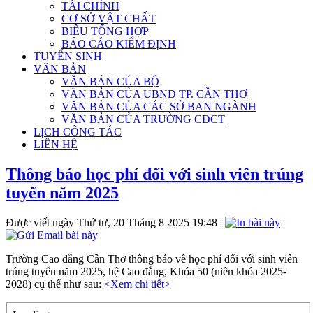
TÀI CHÍNH
CƠ SỞ VẬT CHẤT
BIỂU TỔNG HỢP
BÁO CÁO KIỂM ĐỊNH
TUYỂN SINH
VĂN BẢN
VĂN BẢN CỦA BỘ
VĂN BẢN CỦA UBND TP. CẦN THƠ
VĂN BẢN CỦA CÁC SỞ BAN NGÀNH
VĂN BẢN CỦA TRƯỜNG CĐCT
LỊCH CÔNG TÁC
LIÊN HỆ
Thông báo học phí đối với sinh viên trúng
tuyển năm 2025
Được viết ngày Thứ tư, 20 Tháng 8 2025 19:48
|
|
Trường Cao đẳng Cần Thơ thông báo về học phí đối với sinh viên
trúng tuyển năm 2025, hệ Cao đẳng, Khóa 50 (niên khóa 2025-
2028) cụ thể như sau:
<Xem chi tiết>