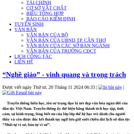
TÀI CHÍNH
CƠ SỞ VẬT CHẤT
BIỂU TỔNG HỢP
BÁO CÁO KIỂM ĐỊNH
TUYỂN SINH
VĂN BẢN
VĂN BẢN CỦA BỘ
VĂN BẢN CỦA UBND TP. CẦN THƠ
VĂN BẢN CỦA CÁC SỞ BAN NGÀNH
VĂN BẢN CỦA TRƯỜNG CĐCT
LỊCH CÔNG TÁC
LIÊN HỆ
“Nghề giáo” - vinh quang và trọng trách
Được viết ngày Thứ tư, 20 Tháng 11 2024 06:33
|
|
Truyền thống hiếu học, tôn sư trọng đạo là nét đẹp văn hóa ngàn đời của
dân tộc Việt Nam. Truyền thống ấy thể hiện bằng thành tích học tập, tình
cảm, sự kính trọng, lòng biết ơn của lớp lớp thế hệ học trò dành cho người
thầy và còn được đúc kết thành tục ngữ lưu giữ suốt chiều dài lịch sử dân tộc
“Nhất tự vi sư, bán tự vi sư”.