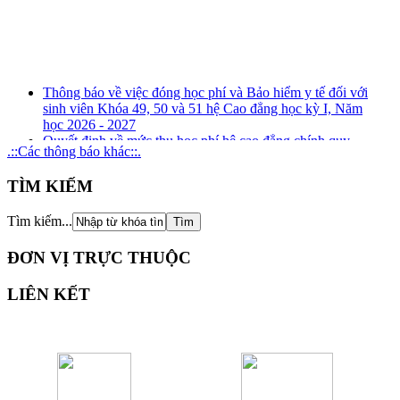
Thông báo về việc đóng học phí và Bảo hiểm y tế đối với
sinh viên Khóa 49, 50 và 51 hệ Cao đẳng học kỳ I, Năm
học 2026 - 2027
Quyết định về mức thu học phí hệ cao đẳng chính quy
.::Các thông báo khác::.
(ngành đào tạo nghề) năm học 2026 - 2027
Kế hoạch tuyên truyền, phổ biến, giáo dục pháp luật về
TÌM KIẾM
phòng, chống tham nhũng, tiêu cực năm 2026
Kế hoạch tổ chức rà soát xung đột lợi ích năm 2026
Thông báo Kết quả xét thăng hạng chức danh nghề nghiệp
Tìm kiếm...
đối với giảng viên giáo dục nghề nghiệp từ hạng III lên
hạng II và tương đương
ĐƠN VỊ TRỰC THUỘC
LIÊN KẾT