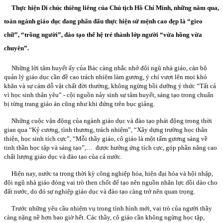
Thực hiện
Di chúc thiêng liêng của Chủ tịch Hồ Chí Minh,
những năm qua,
toàn ngành giáo dục đang phấn đấu thực hiện sứ mệnh cao đẹp là
“gieo
chữ”,
“trồng người”, đào tạo thế hệ trẻ thành lớp người “vừa hồng vừa
chuyên”.
Những lời tâm huyết ấy của Bác càng nhắc nhở đội ngũ nhà giáo, cán bộ
quản lý giáo dục cần đề cao trách nhiệm làm gương, ý chí vượt lên mọi khó
khăn và sự cám dỗ vật chất đời thường, không ngừng bồi dưỡng ý thức “Tất cả
vì học sinh thân yêu” - cội nguồn nảy sinh sự tâm huyết, sáng tạo trong chuẩn
bị từng trang giáo án cũng như khi đứng trên bục giảng.
Những cuộc vận động của ngành giáo dục và đào tạo phát động trong thời
gian qua “Kỷ cương, tình thương, trách nhiệm”, “Xây dựng trường học thân
thiện, học sinh tích cực”, “Mỗi thầy giáo, cô giáo là một tấm gương sáng về
tinh thần học tập và sáng tạo”,… được hưởng ứng tích cực, góp phần nâng cao
chất lượng giáo dục và đào tạo của cả nước.
Hiện nay, nước ta trong thời kỳ công nghiệp hóa, hiện đại hóa và hội nhập,
đội ngũ nhà giáo đóng vai trò then chốt để tạo nên nguồn nhân lực dồi dào cho
đất nước, do đó sự nghiệp giáo dục và đào tạo càng trở nên quan trọng.
Trước những yêu cầu nhiệm vụ trong tình hình mới
,
vai trò của người thầy
càng nặng nề hơn bao giờ hết. Các thầy, cô giáo cần không ngừng học tập,