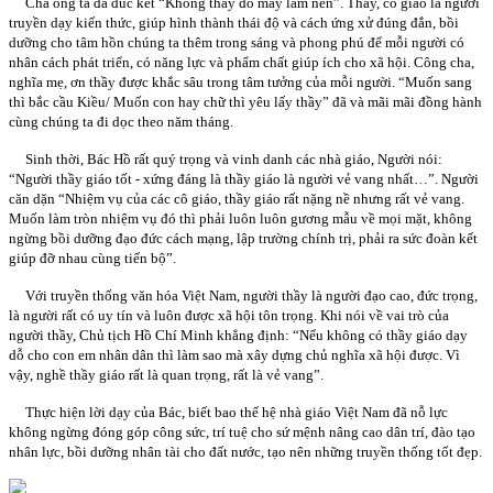
Cha ông ta đã đúc kết “Không thầy đố mày làm nên”. Thầy, cô giáo là người
truyền dạy kiến thức, giúp hình thành thái độ và cách ứng xử đúng đắn, bồi
dưỡng cho tâm hồn chúng ta thêm trong sáng và phong phú để mỗi người có
nhân cách phát triển, có năng lực và phẩm chất giúp ích cho xã hội. Công cha,
nghĩa mẹ, ơn thầy được khắc sâu trong tâm tưởng của mỗi người. “Muốn sang
thì bắc cầu Kiều/ Muốn con hay chữ thì yêu lấy thầy” đã và mãi mãi đồng hành
cùng chúng ta đi dọc theo năm tháng.
Sinh thời, Bác Hồ rất quý trọng và vinh danh các nhà giáo, Người nói:
“Người thầy giáo tốt - xứng đáng là thầy giáo là người vẻ vang nhất…”. Người
căn dặn “Nhiệm vụ của các cô giáo, thầy giáo rất nặng nề nhưng rất vẻ vang.
Muốn làm tròn nhiệm vụ đó thì phải luôn luôn gương mẫu về mọi mặt, không
ngừng bồi dưỡng đạo đức cách mạng, lập trường chính trị, phải ra sức đoàn kết
giúp đỡ nhau cùng tiến bộ”.
Với truyền thống văn hóa Việt Nam, người thầy là người đạo cao, đức trọng,
là người rất có uy tín và luôn được xã hội tôn trọng. Khi nói về vai trò của
người thầy, Chủ tịch Hồ Chí Minh khẳng định: “Nếu không có thầy giáo dạy
dỗ cho con em nhân dân thì làm sao mà xây dựng chủ nghĩa xã hội được. Vì
vậy, nghề thầy giáo rất là quan trọng, rất là vẻ vang”.
Thực hiện lời dạy của Bác, biết bao thế hệ nhà giáo Việt Nam đã nỗ lực
không ngừng đóng góp công sức, trí tuệ cho sứ mệnh nâng cao dân trí, đào tạo
nhân lực, bồi dưỡng nhân tài cho đất nước, tạo nên những truyền thống tốt đẹp.