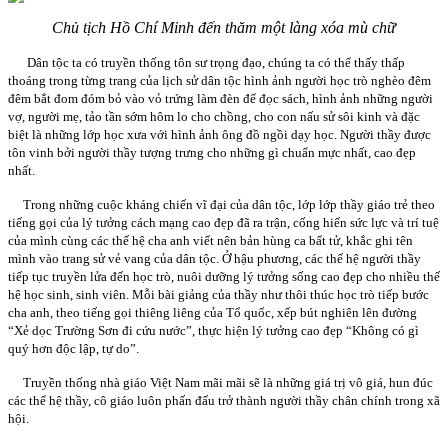
Chủ tịch Hồ Chí Minh đến thăm một làng xóa mù chữ
Dân tộc ta có truyền thống tôn sư trọng đạo, chúng ta có thể thấy thấp
thoáng trong từng trang của lịch sử dân tộc hình ảnh người học trò nghèo đêm
đêm bắt đom đóm bỏ vào vỏ trứng làm đèn để đọc sách, hình ảnh những người
vợ, người mẹ, tảo tần sớm hôm lo cho chồng, cho con nấu sử sôi kinh và đặc
biệt là những lớp học xưa với hình ảnh ông đồ ngồi dạy học. Người thầy được
tôn vinh bởi người thầy tượng trưng cho những gì chuẩn mực nhất, cao đẹp
nhất.
Trong những cuộc kháng chiến vĩ đại của dân tộc, lớp lớp thầy giáo trẻ theo
tiếng gọi của lý tưởng cách mạng cao đẹp đã ra trận, cống hiến sức lực và trí tuệ
của mình cùng các thế hệ cha anh viết nên bản hùng ca bất tử, khắc ghi tên
mình vào trang sử vẻ vang của dân tộc. Ở hậu phương, các thế hệ người thầy
tiếp tục truyền lửa đến học trò, nuôi dưỡng lý tưởng sống cao đẹp cho nhiều thế
hệ học sinh, sinh viên. Mỗi bài giảng của thầy như thôi thúc học trò tiếp bước
cha anh, theo tiếng gọi thiêng liêng của Tổ quốc, xếp bút nghiên lên đường
“Xẻ dọc Trường Sơn đi cứu nước”, thực hiện lý tưởng cao đẹp “Không có gì
quý hơn độc lập, tự do”.
Truyền thống nhà giáo Việt Nam mãi mãi sẽ là những giá trị vô giá, hun đúc
các thế hệ thầy, cô giáo luôn phấn đấu trở thành người thầy chân chính trong xã
hội.