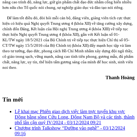
nâng cao trình độ, năng lực, giữ gìn phẩm chất đạo đức nhằm cống hiến nhiều
hơn nữa cho Tổ quốc nói chung, sự nghiệp giáo dục và đào tạo nói riêng.
Để làm tốt điều đó, đòi hỏi mỗi cán bộ, đảng viên, giảng viên tích cực thực
hiện có hiệu quả Nghị quyết Trung ương 4 (khóa XII) về tăng cường xây dựng,
chỉnh đốn Đảng, Kết luận của Hội nghị Trung ương 4 (khóa XIII) về tiếp tục
thực hiện Nghị quyết Trung ương 4 (khóa XII), gắn với Kết luận số 01-
KL/TW ngày 18/5/2021 của Bộ Chính trị về tiếp tục thực hiện Chỉ thị số 05-
CT/TW ngày 15/5/2016 của Bộ Chính trị (khóa XII) đẩy mạnh học tập và làm
theo tư tưởng, đạo đức, phong cách Hồ Chí Minh nhằm xây dựng đội ngũ thầy,
cô giáo trong sạch, vững mạnh, nâng cao tính tiên phong, gương mẫu, đủ phẩm
chất, năng lực, uy tín, thể hiện tấm gương sáng của mình để học sinh, sinh viên
noi theo.
Thanh Hoàng
Tin mới
Lễ khai mạc Phiên giao dịch việc làm trực tuyến khu vực
Đồng bằng sông Cửu Long, Đông Nam Bộ và các tỉnh, thành
phố lân cận quý IV/2024 -
03/12/2024 09:21
Chương trình Talkshow “Đường vào nghề” -
03/12/2024
09:16