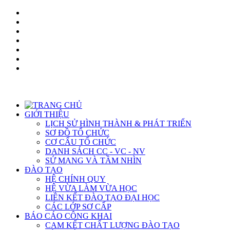
GIỚI THIỆU
LỊCH SỬ HÌNH THÀNH & PHÁT TRIỂN
SƠ ĐỒ TỔ CHỨC
CƠ CẤU TỔ CHỨC
DANH SÁCH CC - VC - NV
SỨ MẠNG VÀ TẦM NHÌN
ĐÀO TẠO
HỆ CHÍNH QUY
HỆ VỪA LÀM VỪA HỌC
LIÊN KẾT ĐÀO TẠO ĐẠI HỌC
CÁC LỚP SƠ CẤP
BÁO CÁO CÔNG KHAI
CAM KẾT CHẤT LƯỢNG ĐÀO TẠO