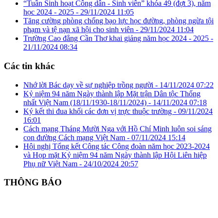
“Tuần Sinh hoạt Công dân - Sinh viên” khóa 49 (đợt 3), năm
học 2024 - 2025 -
29/11/2024 11:05
Tăng cường phòng chống bạo lực học đường, phòng ngừa tội
phạm và tệ nạn xã hội cho sinh viên -
29/11/2024 11:04
Trường Cao đẳng Cần Thơ khai giảng năm học 2024 - 2025 -
21/11/2024 08:34
Các tin khác
Nhớ lời Bác dạy về sự nghiệp trồng người -
14/11/2024 07:22
Kỷ niệm 94 năm Ngày thành lập Mặt trận Dân tộc Thống
nhất Việt Nam (18/11/1930-18/11/2024) -
14/11/2024 07:18
Ký kết thi đua khối các đơn vị trực thuộc trường -
09/11/2024
16:01
Cách mạng Tháng Mười Nga với Hồ Chí Minh luôn soi sáng
con đường Cách mạng Việt Nam -
07/11/2024 15:14
Hội nghị Tổng kết Công tác Công đoàn năm học 2023-2024
và Họp mặt Kỷ niệm 94 năm Ngày thành lập Hội Liên hiệp
Phụ nữ Việt Nam -
24/10/2024 20:57
THÔNG BÁO