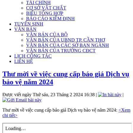
TÀI CHÍNH
CƠ SỞ VẬT CHẤT
BIỂU TỔNG HỢP
BÁO CÁO KIỂM ĐỊNH
TUYỂN SINH
VĂN BẢN
VĂN BẢN CỦA BỘ
VĂN BẢN CỦA UBND TP. CẦN THƠ
VĂN BẢN CỦA CÁC SỞ BAN NGÀNH
VĂN BẢN CỦA TRƯỜNG CĐCT
LỊCH CÔNG TÁC
LIÊN HỆ
Thư mời về việc cung cấp báo giá Dịch vụ
bảo vệ năm 2024
Được viết ngày Thứ sáu, 23 Tháng 2 2024 16:38
|
|
Thư mời về việc cung cấp báo giá Dịch vụ bảo vệ năm 2024:
<Xem
chi tiết>