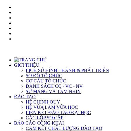
GIỚI THIỆU
LỊCH SỬ HÌNH THÀNH & PHÁT TRIỂN
SƠ ĐỒ TỔ CHỨC
CƠ CẤU TỔ CHỨC
DANH SÁCH CC - VC - NV
SỨ MẠNG VÀ TẦM NHÌN
ĐÀO TẠO
HỆ CHÍNH QUY
HỆ VỪA LÀM VỪA HỌC
LIÊN KẾT ĐÀO TẠO ĐẠI HỌC
CÁC LỚP SƠ CẤP
BÁO CÁO CÔNG KHAI
CAM KẾT CHẤT LƯỢNG ĐÀO TẠO