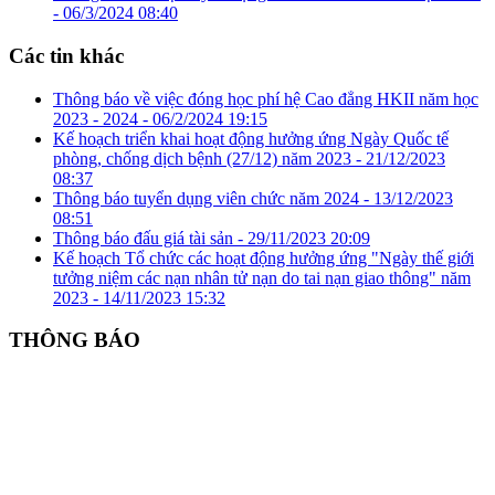
-
06/3/2024 08:40
Các tin khác
Thông báo về việc đóng học phí hệ Cao đẳng HKII năm học
2023 - 2024 -
06/2/2024 19:15
Kế hoạch triển khai hoạt động hưởng ứng Ngày Quốc tế
phòng, chống dịch bệnh (27/12) năm 2023 -
21/12/2023
08:37
Thông báo tuyển dụng viên chức năm 2024 -
13/12/2023
08:51
Thông báo đấu giá tài sản -
29/11/2023 20:09
Kế hoạch Tổ chức các hoạt động hưởng ứng "Ngày thế giới
tưởng niệm các nạn nhân tử nạn do tai nạn giao thông" năm
2023 -
14/11/2023 15:32
THÔNG BÁO