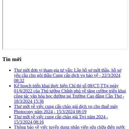
Tin mới
Thư mời đơn vị tham gia tư vấn: Lập hồ sơ mời thầu, hồ sơ
yêu cầu cho gói thầu Cung cấp dịch vụ bảo vệ -
22/3/2024
08:32
Kế hoạch triển khai thực hiện Chỉ thị số 08/CT-TTg ngày
01/6/2022 của Thủ tướng Chính phủ về tăng cường triển khai
công tác văn hóa học đường tại Trường Cao đẳng Cần Thơ -
18/3/2024 15:36
Thư mời về việc cung cấp chào giá dịch vụ cho thuê máy
Photocopy năm 2024 -
15/3/2024 08:19
Thư mời về việc cung cấp chào giá Tivi năm 2024 -
15/3/2024 08:16
Thông báo về việc tuyển dụng nhân viên sửa chữa điện nước