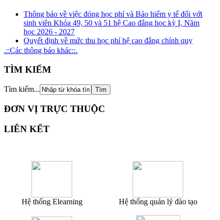
Thông báo về việc đóng học phí và Bảo hiểm y tế đối với
sinh viên Khóa 49, 50 và 51 hệ Cao đẳng học kỳ I, Năm
học 2026 - 2027
Quyết định về mức thu học phí hệ cao đẳng chính quy
(ngành đào tạo nghề) năm học 2026 - 2027
.::Các thông báo khác::.
Kế hoạch tuyên truyền, phổ biến, giáo dục pháp luật về
phòng, chống tham nhũng, tiêu cực năm 2026
TÌM KIẾM
Kế hoạch tổ chức rà soát xung đột lợi ích năm 2026
Thông báo Kết quả xét thăng hạng chức danh nghề nghiệp
Tìm kiếm...
đối với giảng viên giáo dục nghề nghiệp từ hạng III lên
hạng II và tương đương
ĐƠN VỊ TRỰC THUỘC
LIÊN KẾT
Hệ thống Elearning
Hệ thống quản lý đào tạo