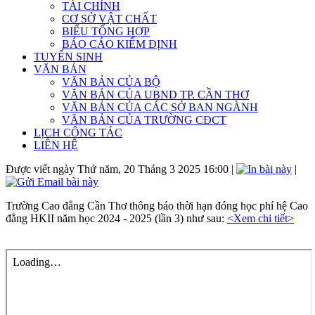
TÀI CHÍNH
CƠ SỞ VẬT CHẤT
BIỂU TỔNG HỢP
BÁO CÁO KIỂM ĐỊNH
TUYỂN SINH
VĂN BẢN
VĂN BẢN CỦA BỘ
VĂN BẢN CỦA UBND TP. CẦN THƠ
VĂN BẢN CỦA CÁC SỞ BAN NGÀNH
VĂN BẢN CỦA TRƯỜNG CĐCT
LỊCH CÔNG TÁC
LIÊN HỆ
Được viết ngày Thứ năm, 20 Tháng 3 2025 16:00
|
|
Trường Cao đẳng Cần Thơ thông báo thời hạn đóng học phí hệ Cao
đẳng HKII năm học 2024 - 2025 (lần 3) như sau:
<Xem chi tiết>