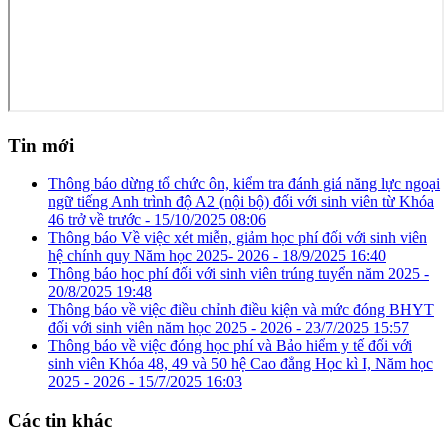
Tin mới
Thông báo dừng tổ chức ôn, kiểm tra đánh giá năng lực ngoại
ngữ tiếng Anh trình độ A2 (nội bộ) đối với sinh viên từ Khóa
46 trở về trước -
15/10/2025 08:06
Thông báo Về việc xét miễn, giảm học phí đối với sinh viên
hệ chính quy Năm học 2025- 2026 -
18/9/2025 16:40
Thông báo học phí đối với sinh viên trúng tuyển năm 2025 -
20/8/2025 19:48
Thông báo về việc điều chỉnh điều kiện và mức đóng BHYT
đối với sinh viên năm học 2025 - 2026 -
23/7/2025 15:57
Thông báo về việc đóng học phí và Bảo hiểm y tế đối với
sinh viên Khóa 48, 49 và 50 hệ Cao đẳng Học kì I, Năm học
2025 - 2026 -
15/7/2025 16:03
Các tin khác