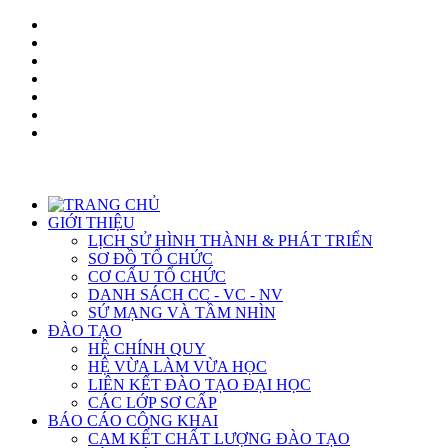
GIỚI THIỆU
LỊCH SỬ HÌNH THÀNH & PHÁT TRIỂN
SƠ ĐỒ TỔ CHỨC
CƠ CẤU TỔ CHỨC
DANH SÁCH CC - VC - NV
SỨ MẠNG VÀ TẦM NHÌN
ĐÀO TẠO
HỆ CHÍNH QUY
HỆ VỪA LÀM VỪA HỌC
LIÊN KẾT ĐÀO TẠO ĐẠI HỌC
CÁC LỚP SƠ CẤP
BÁO CÁO CÔNG KHAI
CAM KẾT CHẤT LƯỢNG ĐÀO TẠO