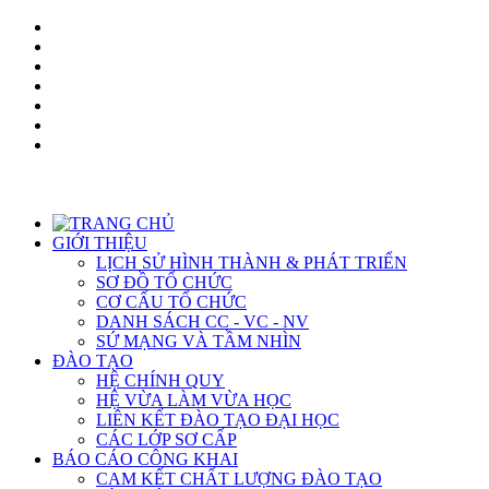
GIỚI THIỆU
LỊCH SỬ HÌNH THÀNH & PHÁT TRIỂN
SƠ ĐỒ TỔ CHỨC
CƠ CẤU TỔ CHỨC
DANH SÁCH CC - VC - NV
SỨ MẠNG VÀ TẦM NHÌN
ĐÀO TẠO
HỆ CHÍNH QUY
HỆ VỪA LÀM VỪA HỌC
LIÊN KẾT ĐÀO TẠO ĐẠI HỌC
CÁC LỚP SƠ CẤP
BÁO CÁO CÔNG KHAI
CAM KẾT CHẤT LƯỢNG ĐÀO TẠO