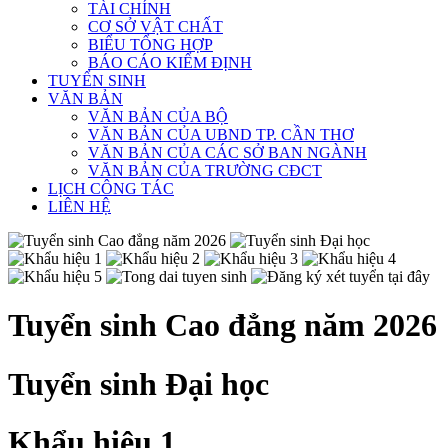
TÀI CHÍNH
CƠ SỞ VẬT CHẤT
BIỂU TỔNG HỢP
BÁO CÁO KIỂM ĐỊNH
TUYỂN SINH
VĂN BẢN
VĂN BẢN CỦA BỘ
VĂN BẢN CỦA UBND TP. CẦN THƠ
VĂN BẢN CỦA CÁC SỞ BAN NGÀNH
VĂN BẢN CỦA TRƯỜNG CĐCT
LỊCH CÔNG TÁC
LIÊN HỆ
Tuyển sinh Cao đẳng năm 2026
Tuyển sinh Đại học
Khẩu hiệu 1