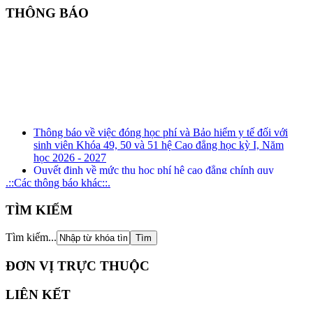
THÔNG BÁO
Thông báo về việc đóng học phí và Bảo hiểm y tế đối với
sinh viên Khóa 49, 50 và 51 hệ Cao đẳng học kỳ I, Năm
học 2026 - 2027
Quyết định về mức thu học phí hệ cao đẳng chính quy
(ngành đào tạo nghề) năm học 2026 - 2027
.::Các thông báo khác::.
Kế hoạch tuyên truyền, phổ biến, giáo dục pháp luật về
phòng, chống tham nhũng, tiêu cực năm 2026
TÌM KIẾM
Kế hoạch tổ chức rà soát xung đột lợi ích năm 2026
Thông báo Kết quả xét thăng hạng chức danh nghề nghiệp
Tìm kiếm...
đối với giảng viên giáo dục nghề nghiệp từ hạng III lên
hạng II và tương đương
ĐƠN VỊ TRỰC THUỘC
LIÊN KẾT