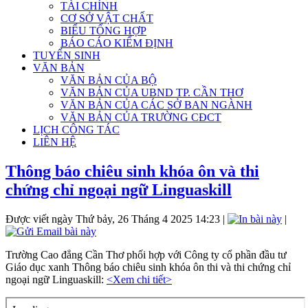
TÀI CHÍNH
CƠ SỞ VẬT CHẤT
BIỂU TỔNG HỢP
BÁO CÁO KIỂM ĐỊNH
TUYỂN SINH
VĂN BẢN
VĂN BẢN CỦA BỘ
VĂN BẢN CỦA UBND TP. CẦN THƠ
VĂN BẢN CỦA CÁC SỞ BAN NGÀNH
VĂN BẢN CỦA TRƯỜNG CĐCT
LỊCH CÔNG TÁC
LIÊN HỆ
Thông báo chiêu sinh khóa ôn và thi
chứng chỉ ngoại ngữ Linguaskill
Được viết ngày Thứ bảy, 26 Tháng 4 2025 14:23
|
|
Trường Cao đẳng Cần Thơ phối hợp với Công ty cổ phần đầu tư
Giáo dục xanh Thông báo chiêu sinh khóa ôn thi và thi chứng chỉ
ngoại ngữ Linguaskill:
<Xem chi tiết>