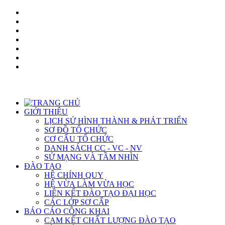
GIỚI THIỆU
LỊCH SỬ HÌNH THÀNH & PHÁT TRIỂN
SƠ ĐỒ TỔ CHỨC
CƠ CẤU TỔ CHỨC
DANH SÁCH CC - VC - NV
SỨ MẠNG VÀ TẦM NHÌN
ĐÀO TẠO
HỆ CHÍNH QUY
HỆ VỪA LÀM VỪA HỌC
LIÊN KẾT ĐÀO TẠO ĐẠI HỌC
CÁC LỚP SƠ CẤP
BÁO CÁO CÔNG KHAI
CAM KẾT CHẤT LƯỢNG ĐÀO TẠO