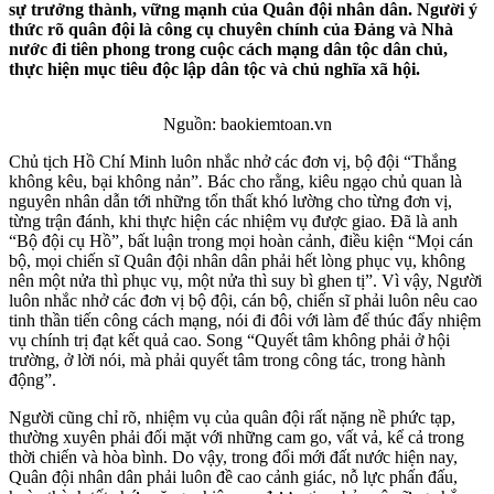
sự trưởng thành, vững mạnh
của Quân đội nhân dân. Người ý
thức rõ quân đội là công cụ chuyên chính của Đảng và Nhà
nước đi tiên phong trong cuộc cách mạng dân tộc dân chủ,
thực hiện mục tiêu độc lập dân tộc và chủ nghĩa xã hội.
Nguồn: baokiemtoan.vn
Chủ tịch Hồ Chí Minh luôn nhắc nhở các đơn vị, bộ đội “Thắng
không kêu, bại không nản”
.
Bác cho rằng, kiêu ngạo chủ quan là
nguyên nhân dẫn tới những tổn thất khó lường cho từng đơn vị,
từng trận đánh, khi thực hiện các nhiệm vụ được giao. Đã là anh
“Bộ đội cụ Hồ”, bất luận trong mọi hoàn cảnh, điều kiện “Mọi cán
bộ, mọi chiến sĩ Quân đội nhân dân phải hết lòng phục vụ, không
nên một nửa thì phục vụ, một nửa thì suy bì ghen tị”. Vì vậy, Người
luôn nhắc nhở các đơn vị bộ đội, cán bộ, chiến sĩ phải luôn nêu cao
tinh thần tiến công cách mạng, nói đi đôi với làm để thúc đẩy nhiệm
vụ chính trị đạt kết quả cao. Song “Quyết tâm không phải ở hội
trường, ở lời nói, mà phải quyết tâm trong công tác, trong hành
động”.
Người cũng chỉ rõ, nhiệm vụ của quân đội rất nặng nề phức tạp,
thường xuyên phải đối mặt với những cam go, vất vả, kể cả trong
thời chiến và hòa bình. Do vậy, trong đổi mới đất nước hiện nay,
Quân đội nhân dân phải luôn đề cao cảnh giác, nỗ lực phấn đấu,