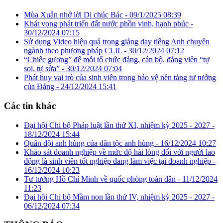
Mùa Xuân nhớ lời Di chúc Bác -
09/1/2025 08:39
Khát vọng phát triển đất nước phồn vinh, hạnh phúc -
30/12/2024 07:15
Sử dụng Video hiệu quả trong giảng dạy tiếng Anh chuyên
ngành theo phương pháp CLIL -
30/12/2024 07:12
“Chiếc gương” để mỗi tổ chức đảng, cán bộ, đảng viên “tự
soi, tự sửa” -
30/12/2024 07:04
Phát huy vai trò của sinh viên trong bảo vệ nền tảng tư tưởng
của Đảng -
24/12/2024 15:41
Các tin khác
Đại hội Chi bộ Pháp luật lần thứ XI, nhiệm kỳ 2025 - 2027 -
18/12/2024 15:44
Quân đội anh hùng của dân tộc anh hùng -
16/12/2024 10:27
Khảo sát doanh nghiệp về mức độ hài lòng đối với người lao
động là sinh viên tốt nghiệp đang làm việc tại doanh nghiệp -
16/12/2024 10:23
Tư tưởng Hồ Chí Minh về quốc phòng toàn dân -
11/12/2024
11:23
Đại hội Chi bộ Mầm non lần thứ IV, nhiệm kỳ 2025 - 2027 -
06/12/2024 07:34