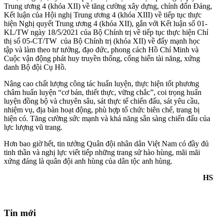
Trung ương 4 (khóa XII) về tăng cường xây dựng, chỉnh đốn Đảng,
Kết luận của Hội nghị Trung ương 4 (khóa XIII) về tiếp tục thực
hiện Nghị quyết Trung ương 4 (khóa XII), gắn với Kết luận số 01-
KL/TW ngày 18/5/2021 của Bộ Chính trị về tiếp tục thực hiện Chỉ
thị số 05-CT/TW của Bộ Chính trị (khóa XII) về đẩy mạnh học
tập và làm theo tư tưởng, đạo đức, phong cách Hồ Chí Minh và
Cuộc vận động phát huy truyền thống, cống hiến tài năng, xứng
danh Bộ đội Cụ Hồ.
Nâng cao chất lượng công tác huấn luyện, thực hiện tốt phương
châm huấn luyện “cơ bản, thiết thực, vững chắc”, coi trọng huấn
luyện đồng bộ và chuyên sâu, sát thực tế chiến đấu, sát yêu cầu,
nhiệm vụ, địa bàn hoạt động, phù hợp tổ chức biên chế, trang bị
hiện có. Tăng cường sức mạnh và khả năng sẵn sàng chiến đấu của
lực lượng vũ trang.
Hơn bao giờ hết, tin tưởng Quân đội nhân dân Việt Nam có đầy đủ
tinh thần và nghị lực viết tiếp những trang sử hào hùng, mãi mãi
xứng đáng là quân đội anh hùng của dân tộc anh hùng.
HS
Tin mới