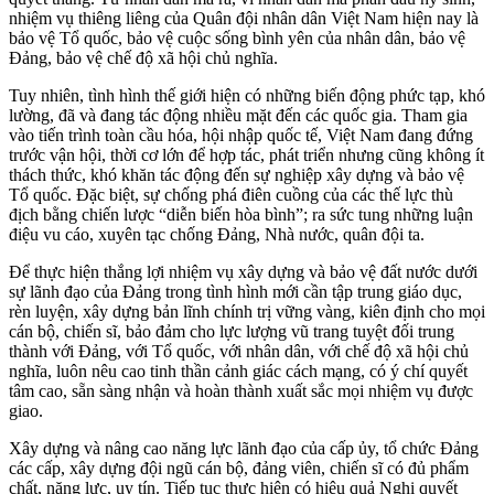
nhiệm vụ thiêng liêng của Quân đội nhân dân Việt Nam hiện nay là
bảo vệ Tổ quốc, bảo vệ cuộc sống bình yên của nhân dân, bảo vệ
Đảng, bảo vệ chế độ xã hội chủ nghĩa.
Tuy nhiên, tình hình thế giới hiện có những biến động phức tạp, khó
lường, đã và đang tác động nhiều mặt đến các quốc gia. Tham gia
vào tiến trình toàn cầu hóa, hội nhập quốc tế, Việt Nam đang đứng
trước vận hội, thời cơ lớn để hợp tác, phát triển nhưng cũng không ít
thách thức, khó khăn tác động đến sự nghiệp xây dựng và bảo vệ
Tổ quốc. Đặc biệt, sự chống phá điên cuồng của các thế lực thù
địch bằng chiến lược “diễn biến hòa bình”; ra sức tung những luận
điệu vu cáo, xuyên tạc chống Đảng, Nhà nước, quân đội ta.
Để thực hiện thắng lợi nhiệm vụ xây dựng và bảo vệ đất nước dưới
sự lãnh đạo của Đảng trong tình hình mới cần tập trung giáo dục,
rèn luyện, xây dựng bản lĩnh chính trị vững vàng, kiên định cho mọi
cán bộ, chiến sĩ, bảo đảm cho lực lượng vũ trang tuyệt đối trung
thành với Đảng, với Tổ quốc, với nhân dân, với chế độ xã hội chủ
nghĩa, luôn nêu cao tinh thần cảnh giác cách mạng, có ý chí quyết
tâm cao, sẵn sàng nhận và hoàn thành xuất sắc mọi nhiệm vụ được
giao.
Xây dựng và nâng cao năng lực lãnh đạo của cấp ủy, tổ chức Đảng
các cấp, xây dựng đội ngũ cán bộ, đảng viên, chiến sĩ có đủ phẩm
chất, năng lực, uy tín. Tiếp tục thực hiện có hiệu quả Nghị quyết