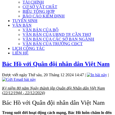
TÀI CHÍNH
CƠ SỞ VẬT CHẤT
BIỂU TỔNG HỢP
BÁO CÁO KIỂM ĐỊNH
TUYỂN SINH
VĂN BẢN
VĂN BẢN CỦA BỘ
VĂN BẢN CỦA UBND TP. CẦN THƠ
VĂN BẢN CỦA CÁC SỞ BAN NGÀNH
VĂN BẢN CỦA TRƯỜNG CĐCT
LỊCH CÔNG TÁC
LIÊN HỆ
Bác Hồ với Quân đội nhân dân Việt Nam
Được viết ngày Thứ sáu, 20 Tháng 12 2024 14:47
|
|
Kỷ niệm 80 năm Ngày thành lập Quân đội Nhân dân Việt Nam
(22/12/1944 - 22/12/2024)
Bác Hồ với Quân đội nhân dân Việt Nam
Trong suốt đời hoạt động cách mạng, Bác Hồ luôn chăm lo đến