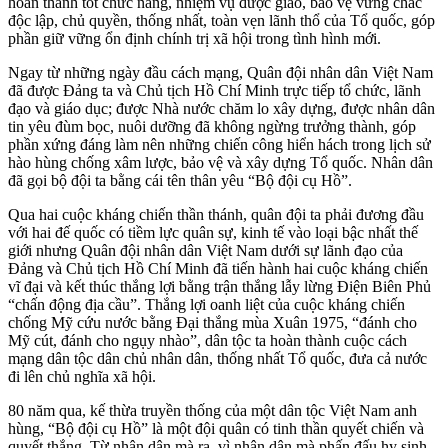
hoàn thành tốt chức năng, nhiệm vụ được giao, bảo vệ vững chắc
độc lập, chủ quyền, thống nhất, toàn vẹn lãnh thổ của Tổ quốc, góp
phần giữ vững ổn định chính trị xã hội trong tình hình mới.
Ngay từ những ngày đầu cách mạng, Quân đội nhân dân Việt Nam
đã được Đảng ta và Chủ tịch Hồ Chí Minh trực tiếp tổ chức, lãnh
đạo và giáo dục; được Nhà nước chăm lo xây dựng, được nhân dân
tin yêu đùm bọc, nuôi dưỡng đã không ngừng trưởng thành, góp
phần xứng đáng làm nên những chiến công hiển hách trong lịch sử
hào hùng chống xâm lược, bảo vệ và xây dựng Tổ quốc. Nhân dân
đã gọi bộ đội ta bằng cái tên thân yêu “Bộ đội cụ Hồ”.
Qua hai cuộc kháng chiến thần thánh, quân đội ta phải đương đầu
với hai đế quốc có tiềm lực quân sự, kinh tế vào loại bậc nhất thế
giới nhưng Quân đội nhân dân Việt Nam dưới sự lãnh đạo của
Đảng và Chủ tịch Hồ Chí Minh đã tiến hành hai cuộc kháng chiến
vĩ đại và kết thúc thắng lợi bằng trận thắng lẫy lừng Điện Biên Phủ
“chấn động địa cầu”. Thắng lợi oanh liệt của cuộc kháng chiến
chống Mỹ cứu nước bằng Đại thắng mùa Xuân 1975, “đánh cho
Mỹ cút, đánh cho ngụy nhào”, dân tộc ta hoàn thành cuộc cách
mạng dân tộc dân chủ nhân dân, thống nhất Tổ quốc, đưa cả nước
đi lên chủ nghĩa xã hội.
80 năm qua, kế thừa truyền thống của một dân tộc Việt Nam anh
hùng, “Bộ đội cụ Hồ” là một đội quân có tinh thần quyết chiến và
quyết thắng. Từ nhân dân mà ra, vì nhân dân mà phấn đấu hy sinh,