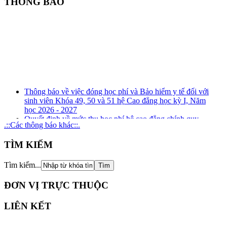
THÔNG BÁO
Thông báo về việc đóng học phí và Bảo hiểm y tế đối với
sinh viên Khóa 49, 50 và 51 hệ Cao đẳng học kỳ I, Năm
học 2026 - 2027
Quyết định về mức thu học phí hệ cao đẳng chính quy
.::Các thông báo khác::.
(ngành đào tạo nghề) năm học 2026 - 2027
Kế hoạch tuyên truyền, phổ biến, giáo dục pháp luật về
TÌM KIẾM
phòng, chống tham nhũng, tiêu cực năm 2026
Kế hoạch tổ chức rà soát xung đột lợi ích năm 2026
Thông báo Kết quả xét thăng hạng chức danh nghề nghiệp
Tìm kiếm...
đối với giảng viên giáo dục nghề nghiệp từ hạng III lên
hạng II và tương đương
ĐƠN VỊ TRỰC THUỘC
LIÊN KẾT