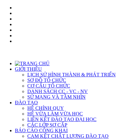
GIỚI THIỆU
LỊCH SỬ HÌNH THÀNH & PHÁT TRIỂN
SƠ ĐỒ TỔ CHỨC
CƠ CẤU TỔ CHỨC
DANH SÁCH CC - VC - NV
SỨ MẠNG VÀ TẦM NHÌN
ĐÀO TẠO
HỆ CHÍNH QUY
HỆ VỪA LÀM VỪA HỌC
LIÊN KẾT ĐÀO TẠO ĐẠI HỌC
CÁC LỚP SƠ CẤP
BÁO CÁO CÔNG KHAI
CAM KẾT CHẤT LƯỢNG ĐÀO TẠO