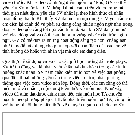
video trước. Khi video có những điểm ngôn ngữ khó, GV có thể
yêu cầu SV nhắc lại. GV dừng lại một cảnh trên video trong một
thời gian nhất định, yêu cầu SV nhắc lại theo hình thức cá nhân
hoặc đồng thanh. Khi thấy SV đã hiểu rõ nội dung, GV yêu cầu các
em diễn lại cảnh đó và phải sử dụng càng nhiều ngôn ngữ như trong
đoạn video gốc càng tốt dựa vào trí nhớ. Sau khi SV đã tự tin hơn
với việc đóng vai và có thể sử dụng từ vựng và các cấu trúc ngôn
ngữ, GV có thể đưa ra những hoạt động sáng tạo hơn, chẳng hạn
như thay đổi nội dung cho phù hợp với quan điểm của các em về
tình huống đó hoặc với nhân vật mà các em đang diễn.
Qua thực tế sử dụng video cho các giờ học hướng dẫn role-plays,
SV tự tin đóng vai là nhân viên lễ tân và du khách trong các tình
huống khác nhau. SV nắm chắc kiến thức hơn về việc đặt phòng
qua điện thoại, những yêu cầu trong việc lưu trú, nhận phòng,...
thông qua việc xem video trên lớp. Đồng thời, các em cũng có thể
hiểu, nhớ và nhắc lại nội dung kiến thức về môn học. Như vậy,
video đã giúp đạt được đúng mục tiêu của môn học TA chuyên
ngành theo phương pháp CLIL là phát triển ngôn ngữ TA, cùng lúc
với trang bị nội dung kiến thức về chuyên ngành du lịch cho SV.