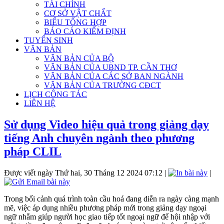
TÀI CHÍNH
CƠ SỞ VẬT CHẤT
BIỂU TỔNG HỢP
BÁO CÁO KIỂM ĐỊNH
TUYỂN SINH
VĂN BẢN
VĂN BẢN CỦA BỘ
VĂN BẢN CỦA UBND TP. CẦN THƠ
VĂN BẢN CỦA CÁC SỞ BAN NGÀNH
VĂN BẢN CỦA TRƯỜNG CĐCT
LỊCH CÔNG TÁC
LIÊN HỆ
Sử dụng Video hiệu quả trong giảng dạy
tiếng Anh chuyên ngành theo phương
pháp CLIL
Được viết ngày Thứ hai, 30 Tháng 12 2024 07:12
|
|
Trong bối cảnh quá trình toàn cầu hoá đang diễn ra ngày càng mạnh
mẽ, việc áp dụng nhiều phương pháp mới trong giảng dạy ngoại
ngữ nhằm giúp người học giao tiếp tốt ngoại ngữ để hội nhập với