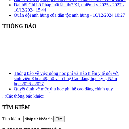
Đại hội Chi bộ Pháp luật lần thứ XI, nhiệm kỳ 2025 - 2027 -
18/12/2024 15:44
Quân đội anh hùng của dân tộc anh hùng -
16/12/2024 10:27
THÔNG BÁO
Thông báo về việc đóng học phí và Bảo hiểm y tế đối với
sinh viên Khóa 49, 50 và 51 hệ Cao đẳng học kỳ I, Năm
học 2026 - 2027
Quyết định về mức thu học phí hệ cao đẳng chính quy
(ngành đào tạo nghề) năm học 2026 - 2027
.::Các thông báo khác::.
Kế hoạch tuyên truyền, phổ biến, giáo dục pháp luật về
phòng, chống tham nhũng, tiêu cực năm 2026
TÌM KIẾM
Kế hoạch tổ chức rà soát xung đột lợi ích năm 2026
Thông báo Kết quả xét thăng hạng chức danh nghề nghiệp
đối với giảng viên giáo dục nghề nghiệp từ hạng III lên
Tìm kiếm...
hạng II và tương đương