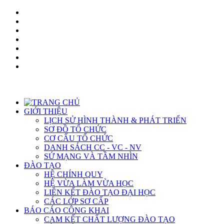
GIỚI THIỆU
LỊCH SỬ HÌNH THÀNH & PHÁT TRIỂN
SƠ ĐỒ TỔ CHỨC
CƠ CẤU TỔ CHỨC
DANH SÁCH CC - VC - NV
SỨ MẠNG VÀ TẦM NHÌN
ĐÀO TẠO
HỆ CHÍNH QUY
HỆ VỪA LÀM VỪA HỌC
LIÊN KẾT ĐÀO TẠO ĐẠI HỌC
CÁC LỚP SƠ CẤP
BÁO CÁO CÔNG KHAI
CAM KẾT CHẤT LƯỢNG ĐÀO TẠO