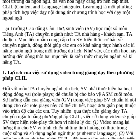
môi trường đa ngôn ngữ, đa văn hoá ngày càng trở nên cấp thiết.
CLIL (Content and Language Integrated Learning) là một phương
pháp tích hợp việc dạy nội dung từ chương trình học với dạy một
ngoại ngữ.
Tại Trường Cao đẳng Cần Thơ, sinh viên (SV) học một số môn
Tiếng Anh (TA) chuyên ngành như: TA nhà hàng - khách sạn, TA
du lịch. Mục tiêu nhằm cung cấp cho SV kiến thức cơ bản về
chuyên ngành, đồng thời giúp các em có khả năng thực hành các kĩ
năng ngôn ngữ trong môi trường du lịch. Như vậy, các môn học này
hướng đến đồng thời hai mục tiêu là kiến thức chuyên ngành và kĩ
năng TA.
1. Lợi ích của việc sử dụng video trong giảng dạy theo phương
pháp CLIL
Đối với môn TA chuyên ngành du lịch, SV phải thực hiện ba hoạt
động đóng vai (role-plays) để chuẩn bị cho bảo vệ ASM cuối môn.
Sự hướng dẫn của giảng viên (GV) trong việc giúp SV chuẩn bị nội
dung cho các role-plays này có thể chi tiết, hoặc đơn giản phụ thuộc
vào trình độ của các em. Tuy nhiên, qua thực tiễn giảng dạy TA
chuyên ngành bằng phương pháp CLIL, việc sử dụng video sẽ giúp
SV thực hiện role-play tốt hơn vì nhiều lý do:
(1)
Video mang lại
hứng thú cho SV vì trình chiếu những tình huống có thực trong
cuộc sống và sử dụng ngôn ngữ thực (authentic language);
(2)
Với
môn học theo phương pháp CLIL - đặt trọng tâm vào việc phát triển