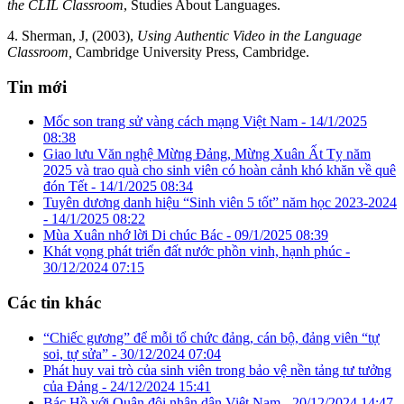
the CLIL Classroom
, Studies About Languages.
4. Sherman, J, (2003),
Using Authentic Video in the Language
Classroom,
Cambridge University Press, Cambridge.
Tin mới
Mốc son trang sử vàng cách mạng Việt Nam -
14/1/2025
08:38
Giao lưu Văn nghệ Mừng Đảng, Mừng Xuân Ất Tỵ năm
2025 và trao quà cho sinh viên có hoàn cảnh khó khăn về quê
đón Tết -
14/1/2025 08:34
Tuyên dương danh hiệu “Sinh viên 5 tốt” năm học 2023-2024
-
14/1/2025 08:22
Mùa Xuân nhớ lời Di chúc Bác -
09/1/2025 08:39
Khát vọng phát triển đất nước phồn vinh, hạnh phúc -
30/12/2024 07:15
Các tin khác
“Chiếc gương” để mỗi tổ chức đảng, cán bộ, đảng viên “tự
soi, tự sửa” -
30/12/2024 07:04
Phát huy vai trò của sinh viên trong bảo vệ nền tảng tư tưởng
của Đảng -
24/12/2024 15:41
Bác Hồ với Quân đội nhân dân Việt Nam -
20/12/2024 14:47