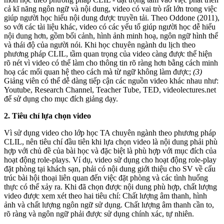
cả kĩ năng ngôn ngữ và nội dung, video có vai trò rất lớn trong việc
giúp người học hiểu nội dung được truyền tải. Theo Oddone (2011),
so với các tài liệu khác, video có các yếu tố giúp người học dễ hiểu
nội dung hơn, gồm bối cảnh, hình ảnh minh hoạ, ngôn ngữ hình thể
và thái độ của người nói. Khi học chuyên ngành du lịch theo
phương pháp CLIL, tầm quan trọng của video càng được thể hiện
rõ nét vì video có thể làm cho thông tin rõ ràng hơn bằng cách minh
hoạ các mối quan hệ theo cách mà từ ngữ không làm được;
(3)
Giảng viên có thể dễ dàng tiếp cận các nguồn video khác nhau như:
Youtube, Research Channel, Teacher Tube, TED, videolectures.net
để sử dụng cho mục đích giảng dạy.
2.
Tiêu chí lựa chọn video
Vì sử dụng video cho lớp học TA chuyên ngành theo phương pháp
CLIL, nên tiêu chí đầu tiên khi lựa chọn video là nội dung phải phù
hợp với chủ đề của bài học và đặc biệt là phù hợp với mục đích của
hoạt động role-plays. Ví dụ, video sử dụng cho hoạt động role-play
đặt phòng tại khách sạn, phải có nội dung giới thiệu cho SV về cấu
trúc bài hội thoại liên quan đến việc đặt phòng và các tình huống
thực có thể xảy ra. Khi đã chọn được nội dung phù hợp, chất lượng
video được xem xét theo hai tiêu chí: Chất lượng âm thanh, hình
ảnh và chất lượng ngôn ngữ sử dụng. Chất lượng âm thanh cần to,
rõ ràng và ngôn ngữ phải được sử dụng chính xác, tự nhiên.