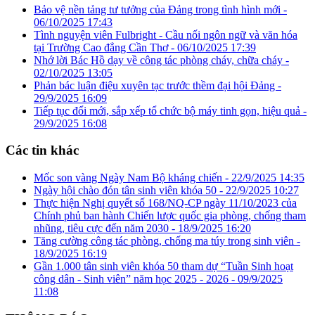
Bảo vệ nền tảng tư tưởng của Đảng trong tình hình mới -
06/10/2025 17:43
Tình nguyện viên Fulbright - Cầu nối ngôn ngữ và văn hóa
tại Trường Cao đẳng Cần Thơ -
06/10/2025 17:39
Nhớ lời Bác Hồ dạy về công tác phòng cháy, chữa cháy -
02/10/2025 13:05
Phản bác luận điệu xuyên tạc trước thềm đại hội Đảng -
29/9/2025 16:09
Tiếp tục đổi mới, sắp xếp tổ chức bộ máy tinh gọn, hiệu quả -
29/9/2025 16:08
Các tin khác
Mốc son vàng Ngày Nam Bộ kháng chiến -
22/9/2025 14:35
Ngày hội chào đón tân sinh viên khóa 50 -
22/9/2025 10:27
Thực hiện Nghị quyết số 168/NQ-CP ngày 11/10/2023 của
Chính phủ ban hành Chiến lược quốc gia phòng, chống tham
nhũng, tiêu cực đến năm 2030 -
18/9/2025 16:20
Tăng cường công tác phòng, chống ma túy trong sinh viên -
18/9/2025 16:19
Gần 1.000 tân sinh viên khóa 50 tham dự “Tuần Sinh hoạt
công dân - Sinh viên” năm học 2025 - 2026 -
09/9/2025
11:08