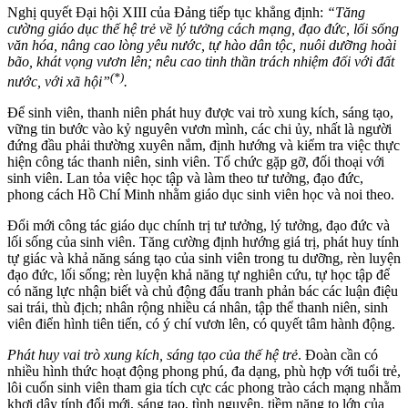
Nghị quyết Đại hội XIII của Đảng tiếp tục khẳng định:
“Tăng
cường giáo dục thế hệ trẻ về lý tưởng cách mạng, đạo đức, lối sống
văn hóa, nâng cao lòng yêu nước, tự hào dân tộc, nuôi dưỡng hoài
bão, khát vọng vươn lên; nêu cao tinh thần trách nhiệm đối với đất
(*)
nước, với xã hội”
.
Để sinh viên, thanh niên phát huy được vai trò xung kích, sáng tạo,
vững tin bước vào kỷ nguyên vươn mình, các chi ủy, nhất là người
đứng đầu phải thường xuyên nắm, định hướng và kiểm tra việc thực
hiện công tác thanh niên, sinh viên. Tổ chức gặp gỡ, đối thoại với
sinh viên. Lan tỏa việc học tập và làm theo tư tưởng, đạo đức,
phong cách Hồ Chí Minh nhằm giáo dục sinh viên học và noi theo.
Đổi mới công tác giáo dục chính trị tư tưởng, lý tưởng, đạo đức và
lối sống của sinh viên. Tăng cường định hướng giá trị, phát huy tính
tự giác và khả năng sáng tạo của sinh viên trong tu dưỡng, rèn luyện
đạo đức, lối sống; rèn luyện khả năng tự nghiên cứu, tự học tập để
có năng lực nhận biết và chủ động đấu tranh phản bác các luận điệu
sai trái, thù địch; nhân rộng nhiều cá nhân, tập thể thanh niên, sinh
viên điển hình tiên tiến, có ý chí vươn lên, có quyết tâm hành động.
Phát huy vai trò xung kích, sáng tạo của thế hệ trẻ
. Đoàn cần có
nhiều hình thức hoạt động phong phú, đa dạng, phù hợp với tuổi trẻ,
lôi cuốn sinh viên tham gia tích cực các phong trào cách mạng nhằm
khơi dậy tính đổi mới, sáng tạo, tình nguyện, tiềm năng to lớn của