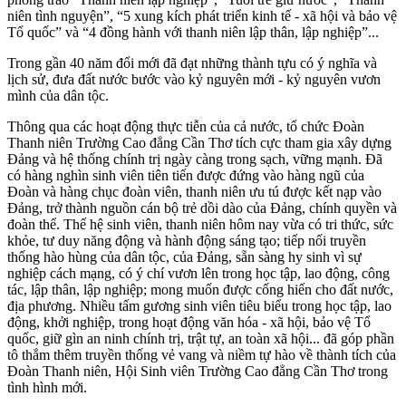
niên tình nguyện”, “5 xung kích phát triển kinh tế - xã hội và bảo vệ
Tổ quốc” và “4 đồng hành với thanh niên lập thân, lập nghiệp”...
Trong gần 40 năm đổi mới đã đạt những thành tựu có ý nghĩa và
lịch sử, đưa đất nước bước vào kỷ nguyên mới - kỷ nguyên vươn
mình của dân tộc.
Thông qua các hoạt động thực tiễn của cả nước, tổ chức Đoàn
Thanh niên Trường Cao đẳng Cần Thơ tích cực tham gia xây dựng
Đảng và hệ thống chính trị ngày càng trong sạch, vững mạnh. Đã
có hàng nghìn sinh viên tiên tiến được đứng vào hàng ngũ của
Đoàn và hàng chục đoàn viên, thanh niên ưu tú được kết nạp vào
Đảng, trở thành nguồn cán bộ trẻ dồi dào của Đảng, chính quyền và
đoàn thể. Thế hệ sinh viên, thanh niên hôm nay vừa có tri thức, sức
khỏe, tư duy năng động và hành động sáng tạo; tiếp nối truyền
thống hào hùng của dân tộc, của Ðảng, sẵn sàng hy sinh vì sự
nghiệp cách mạng, có ý chí vươn lên trong học tập, lao động, công
tác, lập thân, lập nghiệp; mong muốn được cống hiến cho đất nước,
địa phương. Nhiều tấm gương sinh viên tiêu biểu trong học tập, lao
động, khởi nghiệp, trong hoạt động văn hóa - xã hội, bảo vệ Tổ
quốc, giữ gìn an ninh chính trị, trật tự, an toàn xã hội... đã góp phần
tô thắm thêm truyền thống vẻ vang và niềm tự hào về thành tích của
Đoàn Thanh niên, Hội Sinh viên Trường Cao đẳng Cần Thơ trong
tình hình mới.