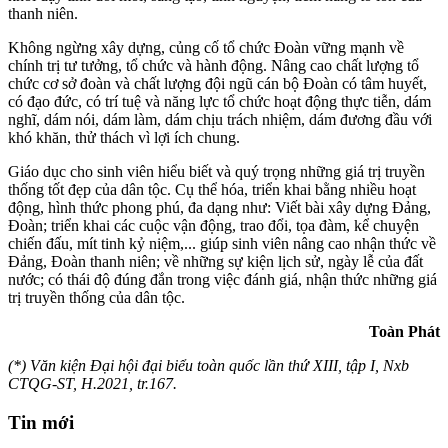
thanh niên.
Không ngừng xây dựng, củng cố tổ chức Đoàn vững mạnh về
chính trị tư tưởng, tổ chức và hành động. Nâng cao chất lượng tổ
chức cơ sở đoàn và chất lượng đội ngũ cán bộ Đoàn có tâm huyết,
có đạo đức, có trí tuệ và năng lực tổ chức hoạt động thực tiễn, dám
nghĩ, dám nói, dám làm, dám chịu trách nhiệm, dám đương đầu với
khó khăn, thử thách vì lợi ích chung.
Giáo dục cho sinh viên hiểu biết và quý trọng những giá trị truyền
thống tốt đẹp của dân tộc. Cụ thể hóa, triển khai bằng nhiều hoạt
động, hình thức phong phú, đa dạng như: Viết bài xây dựng Đảng,
Đoàn; triển khai các cuộc vận động, trao đổi, tọa đàm, kể chuyện
chiến đấu, mít tinh kỷ niệm,... giúp sinh viên nâng cao nhận thức về
Đảng, Đoàn thanh niên; về những sự kiện lịch sử, ngày lễ của đất
nước; có thái độ đúng đắn trong việc đánh giá, nhận thức những giá
trị truyền thống của dân tộc.
Toàn Phát
(*) Văn kiện Đại hội đại biểu toàn quốc lần thứ XIII,
tập I, Nxb
CTQG-ST, H.2021, tr.167.
Tin mới