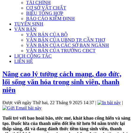
TÀI CHÍNH
CƠ SỞ VẬT CHẤT
BIỂU TỔNG HỢP
BÁO CÁO KIỂM ĐỊNH
TUYỂN SINH
VĂN BẢN
VĂN BẢN CỦA BỘ
VĂN BẢN CỦA UBND TP. CẦN THƠ
VĂN BẢN CỦA CÁC SỞ BAN NGÀNH
VĂN BẢN CỦA TRƯỜNG CĐCT
LỊCH CÔNG TÁC
LIÊN HỆ
Nâng cao lý tưởng cách mạng, đạo đức,
lối sống văn hóa trong sinh viên, thanh
niên
Được viết ngày Thứ hai, 22 Tháng 9 2025 14:37
|
|
Tuổi trẻ với bao hoài bão, ước mơ, khát khao cống hiến và sáng
tạo.
Đuốc lửa của thanh niên đốt lên từ hơn 94 năm trước lại
thắp sáng, đã và đang đánh thức tiềm tàng sinh viên, thanh