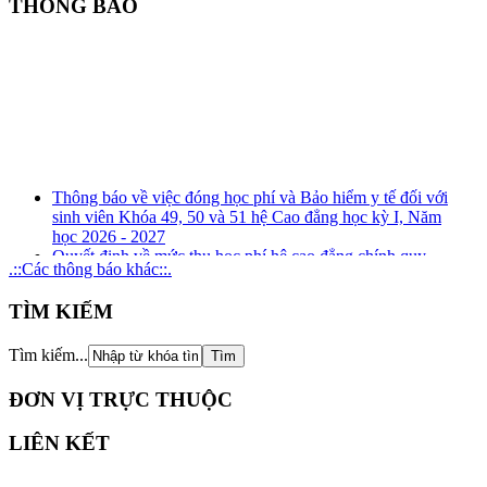
THÔNG BÁO
Thông báo về việc đóng học phí và Bảo hiểm y tế đối với
sinh viên Khóa 49, 50 và 51 hệ Cao đẳng học kỳ I, Năm
học 2026 - 2027
Quyết định về mức thu học phí hệ cao đẳng chính quy
.::Các thông báo khác::.
(ngành đào tạo nghề) năm học 2026 - 2027
Kế hoạch tuyên truyền, phổ biến, giáo dục pháp luật về
TÌM KIẾM
phòng, chống tham nhũng, tiêu cực năm 2026
Kế hoạch tổ chức rà soát xung đột lợi ích năm 2026
Thông báo Kết quả xét thăng hạng chức danh nghề nghiệp
Tìm kiếm...
đối với giảng viên giáo dục nghề nghiệp từ hạng III lên
hạng II và tương đương
ĐƠN VỊ TRỰC THUỘC
LIÊN KẾT