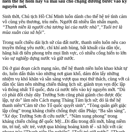
niên thế hệ hôm nay và mai sau cho chặng đường bước vào kỷ
nguyên mới.
Sinh thời, Chủ tịch Hồ Chí Minh luôn dành cho thế hệ trẻ tình cảm
vô cùng yêu thương, trìu mến. Người đã nhiều lần nhấn mạnh,
“Thanh niên là người chủ tương lai của nước nhà”,
“Tuổi trẻ là
mùa xuân của xã hội”.
Trong suốt chiều dài lịch sử của đất nước, thanh niên luôn nêu cao
truyền thống yêu nước, chí khí anh hùng, bất khuất của dân tộc,
hăng hái đi tiên phong trên mọi lĩnh vực, có nhiều cống hiến to lớn
vào sự nghiệp dựng nước và giữ nước.
Dù ở giai đoạn cách mạng nào, thế hệ thanh niên luôn khao khát tự
do, luôn dấn thân vào những nơi gian khổ, dám đón lấy những
nhiệm vụ khó khăn và sẵn sàng vượt qua mọi thử thách, cùng với cả
dân tộc làm nên những chiến thắng lịch sử, giành trọn vẹn độc lập
và thống nhất Tổ quốc, đưa cả nước tiến vào kỷ nguyên mới. “Dù
có phải đốt cháy dãy Trường Sơn cũng phải giành cho được độc
lập, tự do” làm nên Cách mạng Tháng Tám lịch sử; đó là thế hệ
thanh niên“Cảm tử cho Tổ quốc quyết sinh”, “Tòng quân giết giặc
lập công” trong kháng chiến chống thực dân Pháp; “Ba sẵn sàng”,
“Xẻ dọc Trường Sơn đi cứu nước”, “Năm xung phong” trong
kháng chiến chống đế quốc Mỹ...Đi đầu trong đổi mới, bằng niềm
tin, trí tuệ, sức trẻ, vượt qua khủng hoảng kinh tế - xã hội với các
phong trào “Thanh niên lập nghiệp”, “Tuổi trẻ giữ nước”, “Thanh