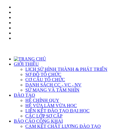
GIỚI THIỆU
LỊCH SỬ HÌNH THÀNH & PHÁT TRIỂN
SƠ ĐỒ TỔ CHỨC
CƠ CẤU TỔ CHỨC
DANH SÁCH CC - VC - NV
SỨ MẠNG VÀ TẦM NHÌN
ĐÀO TẠO
HỆ CHÍNH QUY
HỆ VỪA LÀM VỪA HỌC
LIÊN KẾT ĐÀO TẠO ĐẠI HỌC
CÁC LỚP SƠ CẤP
BÁO CÁO CÔNG KHAI
CAM KẾT CHẤT LƯỢNG ĐÀO TẠO