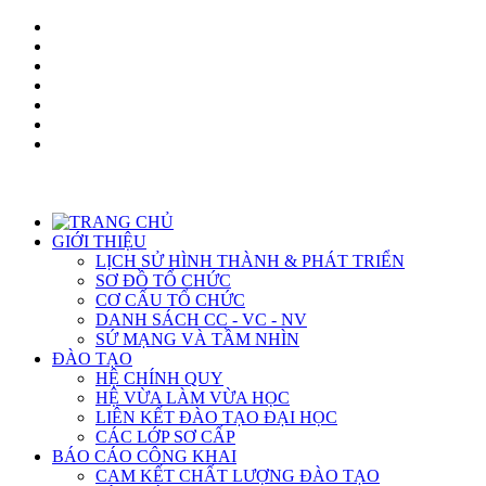
GIỚI THIỆU
LỊCH SỬ HÌNH THÀNH & PHÁT TRIỂN
SƠ ĐỒ TỔ CHỨC
CƠ CẤU TỔ CHỨC
DANH SÁCH CC - VC - NV
SỨ MẠNG VÀ TẦM NHÌN
ĐÀO TẠO
HỆ CHÍNH QUY
HỆ VỪA LÀM VỪA HỌC
LIÊN KẾT ĐÀO TẠO ĐẠI HỌC
CÁC LỚP SƠ CẤP
BÁO CÁO CÔNG KHAI
CAM KẾT CHẤT LƯỢNG ĐÀO TẠO