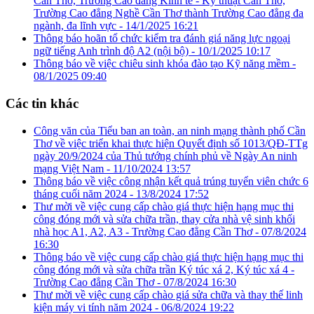
Cần Thơ, Trường Cao đẳng Kinh tế - Kỹ thuật Cần Thơ,
Trường Cao đẳng Nghề Cần Thơ thành Trường Cao đẳng đa
ngành, đa lĩnh vực -
14/1/2025 16:21
Thông báo hoãn tổ chức kiểm tra đánh giá năng lực ngoại
ngữ tiếng Anh trình độ A2 (nội bộ) -
10/1/2025 10:17
Thông báo về việc chiêu sinh khóa đào tạo Kỹ năng mềm -
08/1/2025 09:40
Các tin khác
Công văn của Tiểu ban an toàn, an ninh mạng thành phố Cần
Thơ về việc triển khai thực hiện Quyết định số 1013/QĐ-TTg
ngày 20/9/2024 của Thủ tướng chính phủ về Ngày An ninh
mạng Việt Nam -
11/10/2024 13:57
Thông báo về việc công nhận kết quả trúng tuyển viên chức 6
tháng cuối năm 2024 -
13/8/2024 17:52
Thư mời về việc cung cấp chào giá thực hiện hạng mục thi
công đóng mới và sửa chữa trần, thay cửa nhà vệ sinh khối
nhà học A1, A2, A3 - Trường Cao đẳng Cần Thơ -
07/8/2024
16:30
Thông báo về việc cung cấp chào giá thực hiện hạng mục thi
công đóng mới và sửa chữa trần Ký túc xá 2, Ký túc xá 4 -
Trường Cao đẳng Cần Thơ -
07/8/2024 16:30
Thư mời về việc cung cấp chào giá sửa chữa và thay thế linh
kiện máy vi tính năm 2024 -
06/8/2024 19:22