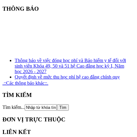
THÔNG BÁO
Thông báo về việc đóng học phí và Bảo hiểm y tế đối với
sinh viên Khóa 49, 50 và 51 hệ Cao đẳng học kỳ I, Năm
học 2026 - 2027
Quyết định về mức thu học phí hệ cao đẳng chính quy
(ngành đào tạo nghề) năm học 2026 - 2027
.::Các thông báo khác::.
Kế hoạch tuyên truyền, phổ biến, giáo dục pháp luật về
phòng, chống tham nhũng, tiêu cực năm 2026
TÌM KIẾM
Kế hoạch tổ chức rà soát xung đột lợi ích năm 2026
Thông báo Kết quả xét thăng hạng chức danh nghề nghiệp
Tìm kiếm...
đối với giảng viên giáo dục nghề nghiệp từ hạng III lên
hạng II và tương đương
ĐƠN VỊ TRỰC THUỘC
LIÊN KẾT