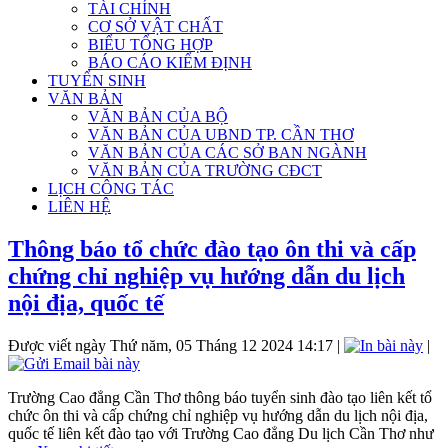
TÀI CHÍNH
CƠ SỞ VẬT CHẤT
BIỂU TỔNG HỢP
BÁO CÁO KIỂM ĐỊNH
TUYỂN SINH
VĂN BẢN
VĂN BẢN CỦA BỘ
VĂN BẢN CỦA UBND TP. CẦN THƠ
VĂN BẢN CỦA CÁC SỞ BAN NGÀNH
VĂN BẢN CỦA TRƯỜNG CĐCT
LỊCH CÔNG TÁC
LIÊN HỆ
Thông báo tổ chức đào tạo ôn thi và cấp
chứng chỉ nghiệp vụ hướng dẫn du lịch
nội địa, quốc tế
Được viết ngày Thứ năm, 05 Tháng 12 2024 14:17
|
|
Trường Cao đẳng Cần Thơ thông báo tuyển sinh đào tạo liên kết tổ
chức ôn thi và cấp chứng chỉ nghiệp vụ hướng dẫn du lịch nội địa,
quốc tế liên kết đào tạo với Trường Cao đẳng Du lịch Cần Thơ như