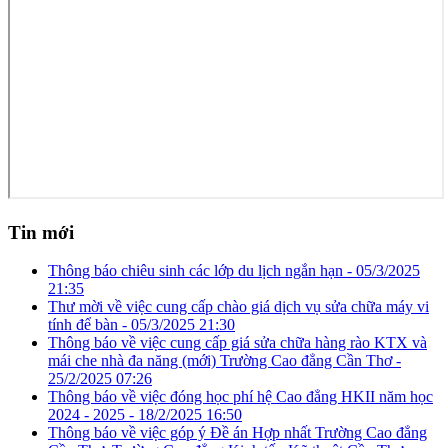
Tin mới
Thông báo chiêu sinh các lớp du lịch ngắn hạn -
05/3/2025
21:35
Thư mời về việc cung cấp chào giá dịch vụ sửa chữa máy vi
tính để bàn -
05/3/2025 21:30
Thông báo về việc cung cấp giá sửa chữa hàng rào KTX và
mái che nhà đa năng (mới) Trường Cao đẳng Cần Thơ -
25/2/2025 07:26
Thông báo về việc đóng học phí hệ Cao đẳng HKII năm học
2024 - 2025 -
18/2/2025 16:50
Thông báo về việc góp ý Đề án Hợp nhất Trường Cao đẳng