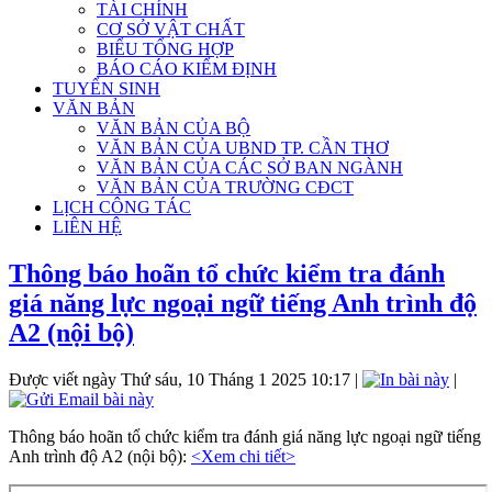
TÀI CHÍNH
CƠ SỞ VẬT CHẤT
BIỂU TỔNG HỢP
BÁO CÁO KIỂM ĐỊNH
TUYỂN SINH
VĂN BẢN
VĂN BẢN CỦA BỘ
VĂN BẢN CỦA UBND TP. CẦN THƠ
VĂN BẢN CỦA CÁC SỞ BAN NGÀNH
VĂN BẢN CỦA TRƯỜNG CĐCT
LỊCH CÔNG TÁC
LIÊN HỆ
Thông báo hoãn tổ chức kiểm tra đánh
giá năng lực ngoại ngữ tiếng Anh trình độ
A2 (nội bộ)
Được viết ngày Thứ sáu, 10 Tháng 1 2025 10:17
|
|
Thông báo hoãn tổ chức kiểm tra đánh giá năng lực ngoại ngữ tiếng
Anh trình độ A2 (nội bộ):
<Xem chi tiết>