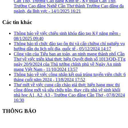
Cần Thơ, Trường Cao đẳng Kinh tế - Kỹ thuật Cần Thơ,
Trường Cao đẳng Nghề Cần Thơ thành Trường Cao đẳng đa
ngành, đa lĩnh vực -
14/1/2025 16:21
Các tin khác
Thông báo về việc chiêu sinh khóa đào tạo Kỹ năng mềm -
08/1/2025 09:40
Thông báo tổ chức đào tạo ôn thi và cấp chứng chỉ nghiệp vụ
hướng dẫn du lịch nội địa, quốc tế -
05/12/2024 14:17
Công văn của Tiểu ban an toàn, an ninh mạng thành phố Cần
Thơ về việc triển khai thực hiện Quyết định số 1013/QĐ-TTg
ngày 20/9/2024 của Thủ tướng chính phủ về Ngày An ninh
mạng Việt Nam -
11/10/2024 13:57
Thông báo về việc công nhận kết quả trúng tuyển viên chức 6
tháng cuối năm 2024 -
13/8/2024 17:52
Thư mời về việc cung cấp chào giá thực hiện hạng mục thi
công đóng mới và sửa chữa trần, thay cửa nhà vệ sinh khối
nhà học A1, A2, A3 - Trường Cao đẳng Cần Thơ -
07/8/2024
16:30
THÔNG BÁO