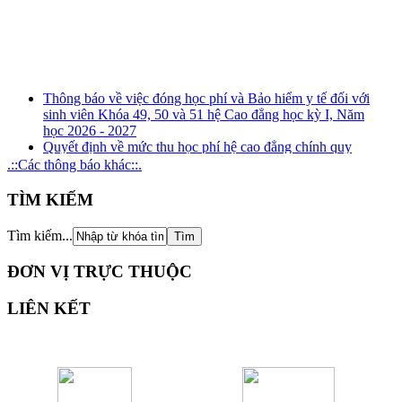
Thông báo về việc đóng học phí và Bảo hiểm y tế đối với
sinh viên Khóa 49, 50 và 51 hệ Cao đẳng học kỳ I, Năm
học 2026 - 2027
Quyết định về mức thu học phí hệ cao đẳng chính quy
(ngành đào tạo nghề) năm học 2026 - 2027
.::Các thông báo khác::.
Kế hoạch tuyên truyền, phổ biến, giáo dục pháp luật về
phòng, chống tham nhũng, tiêu cực năm 2026
TÌM KIẾM
Kế hoạch tổ chức rà soát xung đột lợi ích năm 2026
Thông báo Kết quả xét thăng hạng chức danh nghề nghiệp
Tìm kiếm...
đối với giảng viên giáo dục nghề nghiệp từ hạng III lên
hạng II và tương đương
ĐƠN VỊ TRỰC THUỘC
LIÊN KẾT