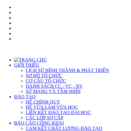
GIỚI THIỆU
LỊCH SỬ HÌNH THÀNH & PHÁT TRIỂN
SƠ ĐỒ TỔ CHỨC
CƠ CẤU TỔ CHỨC
DANH SÁCH CC - VC - NV
SỨ MẠNG VÀ TẦM NHÌN
ĐÀO TẠO
HỆ CHÍNH QUY
HỆ VỪA LÀM VỪA HỌC
LIÊN KẾT ĐÀO TẠO ĐẠI HỌC
CÁC LỚP SƠ CẤP
BÁO CÁO CÔNG KHAI
CAM KẾT CHẤT LƯỢNG ĐÀO TẠO