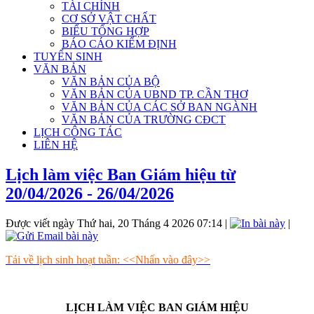
TÀI CHÍNH
CƠ SỞ VẬT CHẤT
BIỂU TỔNG HỢP
BÁO CÁO KIỂM ĐỊNH
TUYỂN SINH
VĂN BẢN
VĂN BẢN CỦA BỘ
VĂN BẢN CỦA UBND TP. CẦN THƠ
VĂN BẢN CỦA CÁC SỞ BAN NGÀNH
VĂN BẢN CỦA TRƯỜNG CĐCT
LỊCH CÔNG TÁC
LIÊN HỆ
Lịch làm việc Ban Giám hiệu từ
20/04/2026 - 26/04/2026
Được viết ngày Thứ hai, 20 Tháng 4 2026 07:14
|
|
Tải về lịch sinh hoạt tuần: <<Nhấn vào đây>>
LỊCH LÀM VIỆC BAN GIÁM HIỆU