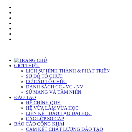
GIỚI THIỆU
LỊCH SỬ HÌNH THÀNH & PHÁT TRIỂN
SƠ ĐỒ TỔ CHỨC
CƠ CẤU TỔ CHỨC
DANH SÁCH CC - VC - NV
SỨ MẠNG VÀ TẦM NHÌN
ĐÀO TẠO
HỆ CHÍNH QUY
HỆ VỪA LÀM VỪA HỌC
LIÊN KẾT ĐÀO TẠO ĐẠI HỌC
CÁC LỚP SƠ CẤP
BÁO CÁO CÔNG KHAI
CAM KẾT CHẤT LƯỢNG ĐÀO TẠO