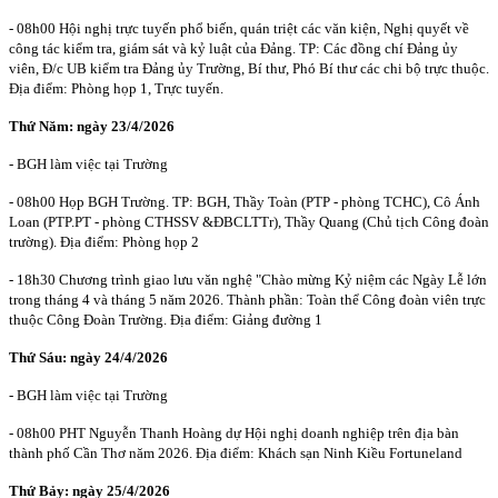
- 08h00 Hội nghị trực tuyến phổ biến, quán triệt các văn kiện, Nghị quyết về
công tác kiểm tra, giám sát và kỷ luật của Đảng. TP: Các đồng chí Đảng ủy
viên, Đ/c UB kiểm tra Đảng ủy Trường, Bí thư, Phó Bí thư các chi bộ trực thuộc.
Địa điểm: Phòng họp 1, Trực tuyến.
Thứ Năm: ngà
y 23/4
/2026
- BGH làm việc tại Trường
- 08h00 Họp BGH Trường. TP: BGH, Thầy Toàn (PTP - phòng TCHC), Cô Ánh
Loan (PTP.PT - phòng CTHSSV &ĐBCLTTr), Thầy Quang (Chủ tịch Công đoàn
trường). Địa điểm: Phòng họp 2
- 18h30 Chương trình giao lưu văn nghệ "Chào mừng Kỷ niệm các Ngày Lễ lớn
trong tháng 4 và tháng 5 năm 2026. Thành phần: Toàn thể Công đoàn viên trực
thuộc Công Đoàn Trường. Địa điểm: Giảng đường 1
Thứ Sáu: ngày
24/4
/2026
- BGH làm việc tại Trường
- 08h00 PHT Nguyễn Thanh Hoàng dự Hội nghị doanh nghiệp trên địa bàn
thành phố Cần Thơ năm 2026. Địa điểm: Khách sạn Ninh Kiều Fortuneland
Thứ Bảy: ngày
25/4/2026