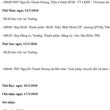
- 08h00 PHT Nguyễn Thanh Hoàng, Thầy Chánh (PGĐ - TT LKĐT - TS) tham dự ch
Thứ Năm: ngà
y 14/5
/2026
- BGH làm việc tại Trường.
- 08h00: Họp BGH. Thành phần: BGH, Thầy Nhật Minh (TP - phòng QTTH), Thầy
- 08h30: Họp Đảng ủy Trường. Thành phần: Đảng ủy viên. Địa điểm: PH2
Thứ Sáu: ngày
15/5
/2026
- BGH làm việc tại Trường.
- 08h00: PHT Nguyễn Thanh Hoàng dự Hội thảo “Giải pháp chuyển đổi số phục v
Thứ Bảy: ngày
16/5/2026
Chủ nhật: ngày
17/5/2026
Nơi nhậ