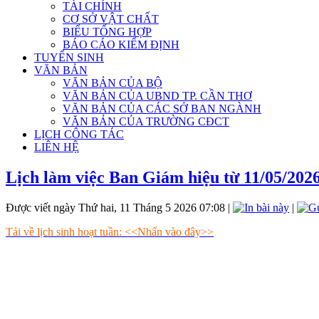
TÀI CHÍNH
CƠ SỞ VẬT CHẤT
BIỂU TỔNG HỢP
BÁO CÁO KIỂM ĐỊNH
TUYỂN SINH
VĂN BẢN
VĂN BẢN CỦA BỘ
VĂN BẢN CỦA UBND TP. CẦN THƠ
VĂN BẢN CỦA CÁC SỞ BAN NGÀNH
VĂN BẢN CỦA TRƯỜNG CĐCT
LỊCH CÔNG TÁC
LIÊN HỆ
Lịch làm việc Ban Giám hiệu từ 11/05/2026
Được viết ngày Thứ hai, 11 Tháng 5 2026 07:08
|
|
Tải về lịch sinh hoạt tuần: <<Nhấn vào đây>>