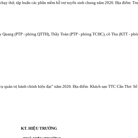
ạy thử, tập huấn các phần mềm hỗ trợ tuyển sinh chung năm 2026. Địa điểm: Tr
 Quang (PTP - phòng QTTH), Thầy Toàn (PTP - phòng TCHC), cô Thu (KTT - phò
ụ quản trị hành chính hiện đại” năm 2026. Địa điểm: Khách sạn TTC Cần Thơ. Số
n:
KT. HIỆU TRƯỞNG