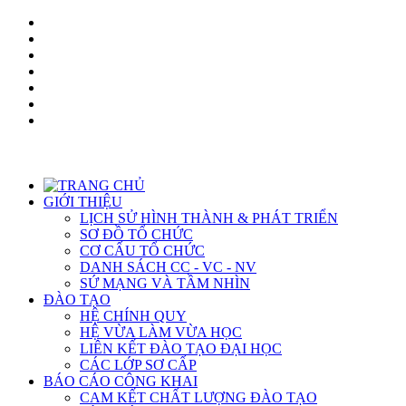
GIỚI THIỆU
LỊCH SỬ HÌNH THÀNH & PHÁT TRIỂN
SƠ ĐỒ TỔ CHỨC
CƠ CẤU TỔ CHỨC
DANH SÁCH CC - VC - NV
SỨ MẠNG VÀ TẦM NHÌN
ĐÀO TẠO
HỆ CHÍNH QUY
HỆ VỪA LÀM VỪA HỌC
LIÊN KẾT ĐÀO TẠO ĐẠI HỌC
CÁC LỚP SƠ CẤP
BÁO CÁO CÔNG KHAI
CAM KẾT CHẤT LƯỢNG ĐÀO TẠO