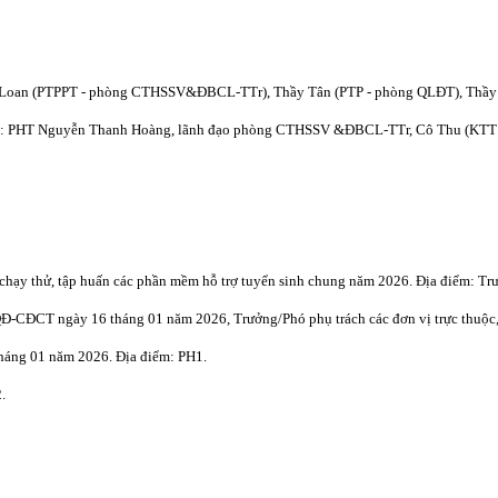
h Loan (PTPPT - phòng CTHSSV&ĐBCL-TTr), Thầy Tân (PTP - phòng QLĐT), Thầ
nh phần: PHT Nguyễn Thanh Hoàng, lãnh đạo phòng CTHSSV &ĐBCL-TTr, Cô Thu (K
ạy thử, tập huấn các phần mềm hỗ trợ tuyển sinh chung năm 2026. Địa điểm: Trư
/QĐ-CĐCT ngày 16 tháng 01 năm 2026, Trưởng/Phó phụ trách các đơn vị trực thu
háng 01 năm 2026. Địa điểm: PH1.
.