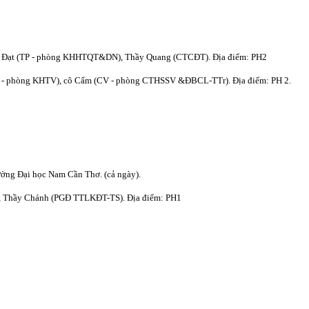
y Đạt (TP - phòng KHHTQT&DN), Thầy Quang (CTCĐT). Địa điểm: PH2
TT - phòng KHTV), cô Cẩm (CV - phòng CTHSSV &ĐBCL-TTr). Địa điểm: PH 2.
ờng Đại học Nam Cần Thơ. (cả ngày).
ộc, Thầy Chánh (PGĐ TTLKĐT-TS). Địa điểm: PH1