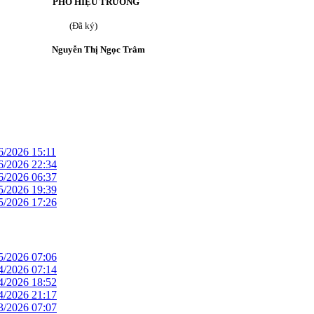
TRƯỞNG
(Đã ký)
ường;
Nguyễn Thị Ngọc Trâm
6/2026 15:11
6/2026 22:34
6/2026 06:37
5/2026 19:39
5/2026 17:26
5/2026 07:06
4/2026 07:14
4/2026 18:52
4/2026 21:17
3/2026 07:07