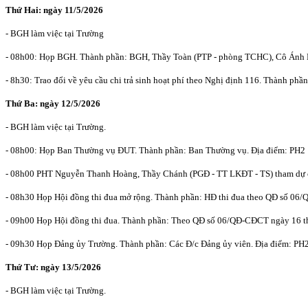
Thứ Hai: ngày 11/5
/2026
- BGH làm việc tại Trường
- 08h00: Họp BGH. Thành phần: BGH, Thầy Toàn (PTP - phòng TCHC), Cô Án
- 8h30: Trao đổi về yêu cầu chi trả sinh hoạt phí theo Nghị định 116. Thà
Thứ Ba: ngày
12/5
/2026
- BGH làm việc tại Trường.
- 08h00: Họp Ban Thường vụ ĐUT. Thành phần: Ban Thường vụ. Địa điểm: PH2
- 08h00 PHT Nguyễn Thanh Hoàng, Thầy Chánh (PGĐ - TT LKĐT - TS) tham dự ch
- 08h30 Họp Hội đồng thi đua mở rộng. Thành phần: HĐ thi đua theo QĐ số 06
- 09h00 Họp Hội đồng thi đua. Thành phần: Theo QĐ số 06/QĐ-CĐCT ngày 16 t
- 09h30 Họp Đảng ủy Trường. Thành phần: Các Đ/c Đảng ủy viên. Địa điểm: PH2
T
hứ Tư: ngày
13/5
/2026
- BGH làm việc tại Trường.