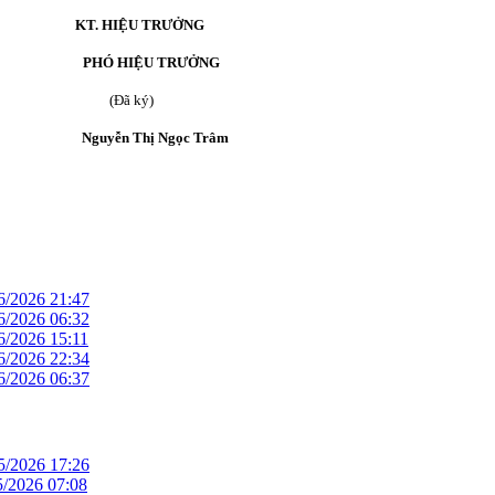
n:
KT. HIỆU TRƯỞNG
TRƯỞNG
(Đã ký)
ường;
Nguyễn Thị Ngọc Trâm
6/2026 21:47
6/2026 06:32
6/2026 15:11
6/2026 22:34
6/2026 06:37
5/2026 17:26
5/2026 07:08