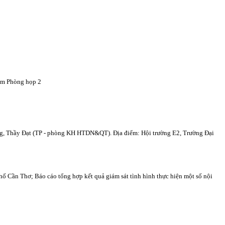
iểm Phòng họp 2
g, Thầy Đạt (TP - phòng KH HTDN&QT). Địa điểm: Hội trường E2, Trường Đại
ố Cần Thơ; Báo cáo tổng hợp kết quả giám sát tình hình thực hiện một số nội