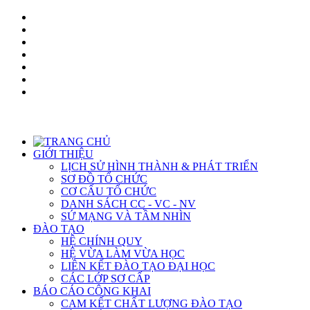
GIỚI THIỆU
LỊCH SỬ HÌNH THÀNH & PHÁT TRIỂN
SƠ ĐỒ TỔ CHỨC
CƠ CẤU TỔ CHỨC
DANH SÁCH CC - VC - NV
SỨ MẠNG VÀ TẦM NHÌN
ĐÀO TẠO
HỆ CHÍNH QUY
HỆ VỪA LÀM VỪA HỌC
LIÊN KẾT ĐÀO TẠO ĐẠI HỌC
CÁC LỚP SƠ CẤP
BÁO CÁO CÔNG KHAI
CAM KẾT CHẤT LƯỢNG ĐÀO TẠO