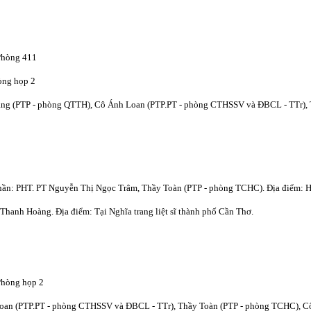
Phòng 411
òng họp 2
ang (PTP - phòng QTTH), Cô Ánh Loan (PTP.PT - phòng CTHSSV và ĐBCL - TTr),
phần: PHT. PT Nguyễn Thị Ngọc Trâm, Thầy Toàn (PTP - phòng TCHC). Địa điểm: H
Thanh Hoàng. Địa điểm: Tại Nghĩa trang liệt sĩ thành phố Cần Thơ.
Phòng họp 2
Loan (PTP.PT - phòng CTHSSV và ĐBCL - TTr), Thầy Toàn (PTP - phòng TCHC), C