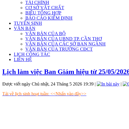
TÀI CHÍNH
CƠ SỞ VẬT CHẤT
BIỂU TỔNG HỢP
BÁO CÁO KIỂM ĐỊNH
TUYỂN SINH
VĂN BẢN
VĂN BẢN CỦA BỘ
VĂN BẢN CỦA UBND TP. CẦN THƠ
VĂN BẢN CỦA CÁC SỞ BAN NGÀNH
VĂN BẢN CỦA TRƯỜNG CĐCT
LỊCH CÔNG TÁC
LIÊN HỆ
Lịch làm việc Ban Giám hiệu từ 25/05/2026
Được viết ngày Chủ nhật, 24 Tháng 5 2026 19:39
|
|
Tải về lịch sinh hoạt tuần: <<Nhấn vào đây>>