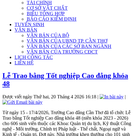
TÀI CHÍNH
CƠ SỞ VẬT CHẤT
BIỂU TỔNG HỢP
BÁO CÁO KIỂM ĐỊNH
TUYỂN SINH
VĂN BẢN
VĂN BẢN CỦA BỘ
VĂN BẢN CỦA UBND TP. CẦN THƠ
VĂN BẢN CỦA CÁC SỞ BAN NGÀNH
VĂN BẢN CỦA TRƯỜNG CĐCT
LỊCH CÔNG TÁC
LIÊN HỆ
Lễ Trao bằng Tốt nghiệp Cao đẳng khóa
48
Được viết ngày Thứ hai, 20 Tháng 4 2026 16:18
|
|
Từ ngày 15 - 17/4/2026, Trường Cao đẳng Cần Thơ đã tổ chức Lễ
Trao bằng Tốt nghiệp Cao đẳng khóa 48 (niên khóa 2023 - 2026)
cho 606 sinh viên thuộc các Khoa: Quản trị du lịch, Kỹ thuật Công
nghệ - Môi trường, Chính trị Pháp luật - Thể chất, Ngoại ngữ và
Kinh tế - Quản trị. Đợt này, Nhà trường khen thưởng cho 101 sinh