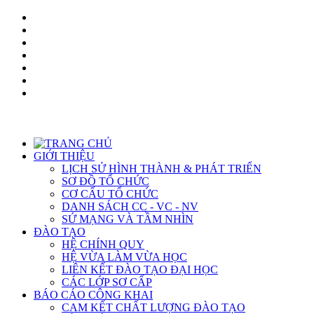
GIỚI THIỆU
LỊCH SỬ HÌNH THÀNH & PHÁT TRIỂN
SƠ ĐỒ TỔ CHỨC
CƠ CẤU TỔ CHỨC
DANH SÁCH CC - VC - NV
SỨ MẠNG VÀ TẦM NHÌN
ĐÀO TẠO
HỆ CHÍNH QUY
HỆ VỪA LÀM VỪA HỌC
LIÊN KẾT ĐÀO TẠO ĐẠI HỌC
CÁC LỚP SƠ CẤP
BÁO CÁO CÔNG KHAI
CAM KẾT CHẤT LƯỢNG ĐÀO TẠO