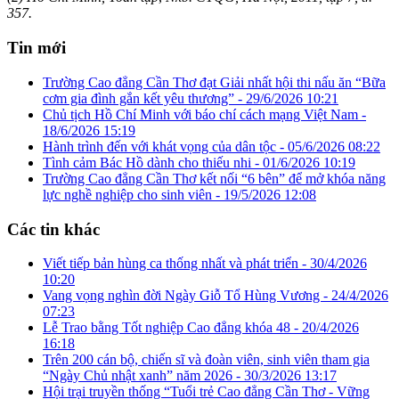
357.
Tin mới
Trường Cao đẳng Cần Thơ đạt Giải nhất hội thi nấu ăn “Bữa
cơm gia đình gắn kết yêu thương” -
29/6/2026 10:21
Chủ tịch Hồ Chí Minh với báo chí cách mạng Việt Nam -
18/6/2026 15:19
Hành trình đến với khát vọng của dân tộc -
05/6/2026 08:22
Tình cảm Bác Hồ dành cho thiếu nhi -
01/6/2026 10:19
Trường Cao đẳng Cần Thơ kết nối “6 bên” để mở khóa năng
lực nghề nghiệp cho sinh viên -
19/5/2026 12:08
Các tin khác
Viết tiếp bản hùng ca thống nhất và phát triển -
30/4/2026
10:20
Vang vọng nghìn đời Ngày Giỗ Tổ Hùng Vương -
24/4/2026
07:23
Lễ Trao bằng Tốt nghiệp Cao đẳng khóa 48 -
20/4/2026
16:18
Trên 200 cán bộ, chiến sĩ và đoàn viên, sinh viên tham gia
“Ngày Chủ nhật xanh” năm 2026 -
30/3/2026 13:17
Hội trại truyền thống “Tuổi trẻ Cao đẳng Cần Thơ - Vững