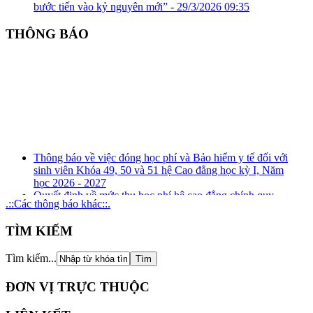
bước tiến vào kỷ nguyên mới” -
29/3/2026 09:35
THÔNG BÁO
Thông báo về việc đóng học phí và Bảo hiểm y tế đối với
sinh viên Khóa 49, 50 và 51 hệ Cao đẳng học kỳ I, Năm
học 2026 - 2027
Quyết định về mức thu học phí hệ cao đẳng chính quy
.::Các thông báo khác::.
(ngành đào tạo nghề) năm học 2026 - 2027
Kế hoạch tuyên truyền, phổ biến, giáo dục pháp luật về
TÌM KIẾM
phòng, chống tham nhũng, tiêu cực năm 2026
Kế hoạch tổ chức rà soát xung đột lợi ích năm 2026
Thông báo Kết quả xét thăng hạng chức danh nghề nghiệp
Tìm kiếm...
đối với giảng viên giáo dục nghề nghiệp từ hạng III lên
hạng II và tương đương
ĐƠN VỊ TRỰC THUỘC