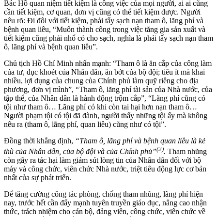
Bác Hồ quan niệm tiết kiệm là công việc của mọi ng­ười, ai ai cũng
cần tiết kiệm, cơ quan, đơn vị cũng có thể tiết kiệm đ­ược. Người
nêu rõ: Đi đôi với tiết kiệm, phải tẩy sạch nạn tham ô, lãng phí và
bệnh quan liêu, “Muốn thành công trong việc tăng gia sản xuất và
tiết kiệm cũng phải nhổ cỏ cho sạch, nghĩa là phải tẩy sạch nạn tham
ô, lãng phí và bệnh quan liêu”.
Chủ tịch Hồ Chí Minh nhấn mạnh: “Tham ô là ăn cắp của công làm
của tư, đục khoét của Nhân dân, ăn bớt của bộ đội; tiêu ít mà khai
nhiều, lợi dụng của chung của Chính phủ làm quỹ riêng cho địa
phương, đơn vị mình”, “Tham ô, lãng phí tài sản của Nhà nước, của
tập thể, của Nhân dân là hành động trộm cắp”, “Lãng phí cũng có
tội như tham ô… Lãng phí có khi còn tai hại hơn nạn tham ô…
Người phạm tội có tội đã đành, người thấy những tội ấy mà không
nêu ra (tham ô, lãng phí, quan liêu) cũng như có tội”.
Đồng thời khẳng định,
“Tham ô, lãng phí và bệnh quan liêu là kẻ
(2
)
thù của Nhân dân, của bộ đội và của Chính phủ”
.
Tham nhũng
còn gây ra tác hại làm giảm sút lòng tin của Nhân dân đối với bộ
máy và công chức, viên chức Nhà nước, triệt tiêu động lực cơ bản
nhất của sự phát triển.
Để tăng cường công tác phòng, chống tham nhũng, lãng phí hiện
nay, trước hết cần đẩy mạnh tuyên truyền giáo dục, nâng cao nhận
thức, trách nhiệm cho cán bộ, đảng viên, công chức, viên chức về