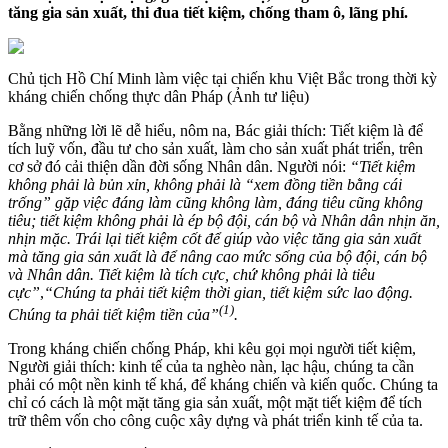
tăng gia sản xuất, thi đua tiết kiệm, chống tham ô, lãng phí.
Chủ tịch Hồ Chí Minh làm việc tại chiến khu Việt Bắc trong thời kỳ
kháng chiến chống thực dân Pháp (Ảnh tư liệu)
Bằng những lời lẽ dễ hiểu, nôm na, Bác giải thích: Tiết kiệm là để
tích luỹ vốn, đầu tư­ cho sản xuất, làm cho sản xuất phát triển, trên
cơ sở đó cải thiện dần đời sống Nhân dân. Ngư­ời nói:
“Tiết kiệm
không phải là bủn xỉn, không phải là “xem đồng tiền bằng cái
trống” gặp việc đáng làm cũng không làm, đáng tiêu cũng không
tiêu; tiết kiệm không phải là ép bộ đội, cán bộ và Nhân dân nhịn ăn,
nhịn mặc. Trái lại tiết kiệm cốt để giúp vào việc tăng gia sản xuất
mà tăng gia sản xuất là để nâng cao mức sống của bộ đội, cán bộ
và Nhân dân. Tiết kiệm là tích cực, chứ không phải là tiêu
cực”
,
“Chúng ta phải tiết kiệm thời gian, tiết kiệm sức lao động.
(1)
Chúng ta phải tiết kiệm tiền của”
.
Trong kháng chiến chống Pháp, khi kêu gọi mọi ng­ười tiết kiệm,
Ngư­ời giải thích: kinh tế của ta nghèo nàn, lạc hậu, chúng ta cần
phải có một nền kinh tế khá, để kháng chiến và kiến quốc. Chúng ta
chỉ có cách là một mặt tăng gia sản xuất, một mặt tiết kiệm để tích
trữ thêm vốn cho công cuộc xây dựng và phát triển kinh tế của ta.