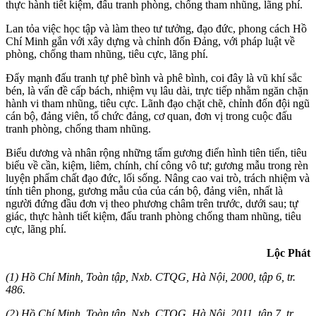
thực hành tiết kiệm, đấu tranh phòng, chống tham nhũng, lãng phí.
Lan tỏa việc học tập và làm theo tư tưởng, đạo đức, phong cách Hồ
Chí Minh gắn với xây dựng và chỉnh đốn Đảng, với pháp luật về
phòng, chống tham nhũng, tiêu cực, lãng phí.
Đẩy mạnh đấu tranh tự phê bình và phê bình, coi đây là vũ khí sắc
bén, là vấn đề cấp bách, nhiệm vụ lâu dài, trực tiếp nhằm ngăn chặn
hành vi tham nhũng, tiêu cực. Lãnh đạo chặt chẽ, chỉnh đốn đội ngũ
cán bộ, đảng viên, tổ chức đảng, cơ quan, đơn vị trong cuộc đấu
tranh phòng, chống tham nhũng.
Biểu dương và nhân rộng những tấm gương điển hình tiên tiến, tiêu
biểu về cần, kiệm, liêm, chính, chí công vô tư; gương mẫu trong rèn
luyện phẩm chất đạo đức, lối sống. Nâng cao vai trò, trách nhiệm và
tính tiên phong, gương mẫu của của cán bộ, đảng viên, nhất là
người đứng đầu đơn vị theo phương châm trên trước, dưới sau; tự
giác, thực hành tiết kiệm, đấu tranh phòng chống tham nhũng, tiêu
cực, lãng phí.
Lộc Phát
(1) Hồ Chí Minh, Toàn tập, Nxb. CTQG, Hà Nội, 2000, tập 6, tr.
486.
(2) Hồ Chí Minh,
Toàn tập
,
Nxb. CTQG, Hà Nội, 2011, t
ập 7, tr.