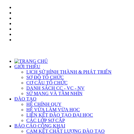
GIỚI THIỆU
LỊCH SỬ HÌNH THÀNH & PHÁT TRIỂN
SƠ ĐỒ TỔ CHỨC
CƠ CẤU TỔ CHỨC
DANH SÁCH CC - VC - NV
SỨ MẠNG VÀ TẦM NHÌN
ĐÀO TẠO
HỆ CHÍNH QUY
HỆ VỪA LÀM VỪA HỌC
LIÊN KẾT ĐÀO TẠO ĐẠI HỌC
CÁC LỚP SƠ CẤP
BÁO CÁO CÔNG KHAI
CAM KẾT CHẤT LƯỢNG ĐÀO TẠO