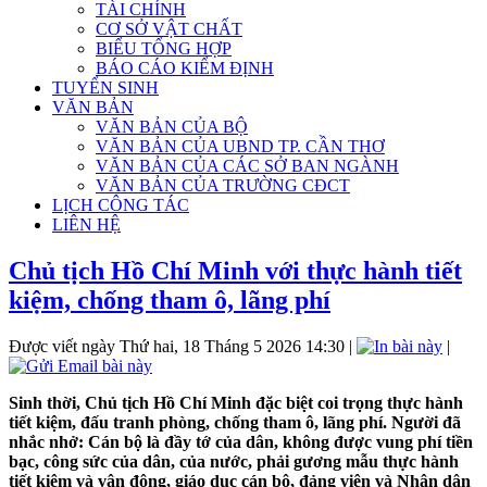
TÀI CHÍNH
CƠ SỞ VẬT CHẤT
BIỂU TỔNG HỢP
BÁO CÁO KIỂM ĐỊNH
TUYỂN SINH
VĂN BẢN
VĂN BẢN CỦA BỘ
VĂN BẢN CỦA UBND TP. CẦN THƠ
VĂN BẢN CỦA CÁC SỞ BAN NGÀNH
VĂN BẢN CỦA TRƯỜNG CĐCT
LỊCH CÔNG TÁC
LIÊN HỆ
Chủ tịch Hồ Chí Minh với thực hành tiết
kiệm, chống tham ô, lãng phí
Được viết ngày Thứ hai, 18 Tháng 5 2026 14:30
|
|
Sinh thời, Chủ tịch Hồ Chí Minh đặc biệt coi trọng thực hành
tiết kiệm, đấu tranh phòng, chống tham ô, lãng phí.
Người đã
nhắc nhở: Cán bộ là đầy tớ của dân, không được vung phí tiền
bạc, công sức của dân, của nước, phải gương mẫu thực hành
tiết kiệm và vận động, giáo dục cán bộ, đảng viên và Nhân dân