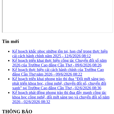
Tin mới
Kế hoạch khắc phục những tồn tại, hạn chế trong thực hiện
cải cách hành chính năm 2025 -
12/6/2026 08:12
Kế hoạch triển khai thực hiện công tác Chuyển đổi số năm
2026 của Trường Cao đẳng Cần Thơ -
09/6/2026 08:26
Kế hoạch thực hiện cải cách hành chính của Trường Cao
đẳng Cần Thơ năm 2026 -
09/6/2026 08:22
Kế hoạch triển khai phong trào thi đua “Đổi mới sáng tạo,
phát triển khoa học, công nghệ, chuyển đổi số, chuyển đổi
xanh” tại Trường Cao đẳng Cần Thơ -
02/6/2026 08:36
Kế hoạch phát động phong trào thi đua đẩy mạnh công tác
khoa học công nghệ, đổi mới sáng tạo và chuyển đổi số năm
2026 -
02/6/2026 08:32
THÔNG BÁO