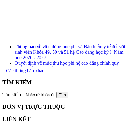
Thông báo về việc đóng học phí và Bảo hiểm y tế đối với
sinh viên Khóa 49, 50 và 51 hệ Cao đẳng học kỳ I, Năm
học 2026 - 2027
Quyết định về mức thu học phí hệ cao đẳng chính quy
(ngành đào tạo nghề) năm học 2026 - 2027
.::Các thông báo khác::.
Kế hoạch tuyên truyền, phổ biến, giáo dục pháp luật về
phòng, chống tham nhũng, tiêu cực năm 2026
TÌM KIẾM
Kế hoạch tổ chức rà soát xung đột lợi ích năm 2026
Thông báo Kết quả xét thăng hạng chức danh nghề nghiệp
Tìm kiếm...
đối với giảng viên giáo dục nghề nghiệp từ hạng III lên
hạng II và tương đương
ĐƠN VỊ TRỰC THUỘC
LIÊN KẾT