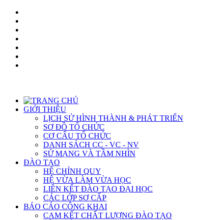
GIỚI THIỆU
LỊCH SỬ HÌNH THÀNH & PHÁT TRIỂN
SƠ ĐỒ TỔ CHỨC
CƠ CẤU TỔ CHỨC
DANH SÁCH CC - VC - NV
SỨ MẠNG VÀ TẦM NHÌN
ĐÀO TẠO
HỆ CHÍNH QUY
HỆ VỪA LÀM VỪA HỌC
LIÊN KẾT ĐÀO TẠO ĐẠI HỌC
CÁC LỚP SƠ CẤP
BÁO CÁO CÔNG KHAI
CAM KẾT CHẤT LƯỢNG ĐÀO TẠO