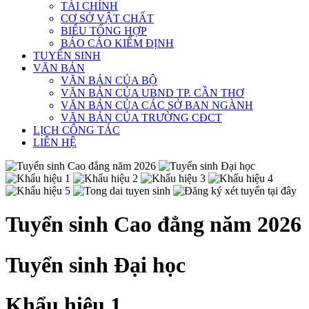
TÀI CHÍNH
CƠ SỞ VẬT CHẤT
BIỂU TỔNG HỢP
BÁO CÁO KIỂM ĐỊNH
TUYỂN SINH
VĂN BẢN
VĂN BẢN CỦA BỘ
VĂN BẢN CỦA UBND TP. CẦN THƠ
VĂN BẢN CỦA CÁC SỞ BAN NGÀNH
VĂN BẢN CỦA TRƯỜNG CĐCT
LỊCH CÔNG TÁC
LIÊN HỆ
Tuyển sinh Cao đẳng năm 2026
Tuyển sinh Đại học
Khẩu hiệu 1